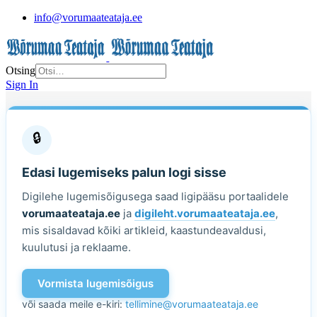
info@vorumaateataja.ee
Otsing
Sign In
🔒
Edasi lugemiseks palun logi sisse
Digilehe lugemisõigusega saad ligipääsu portaalidele
vorumaateataja.ee
ja
digileht.vorumaateataja.ee
,
mis sisaldavad kõiki artikleid, kaastundeavaldusi,
kuulutusi ja reklaame.
Vormista lugemisõigus
või saada meile e-kiri:
tellimine@vorumaateataja.ee