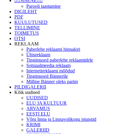
👉🏻SISENE👈🏻
Parooli taastamine
DIGILEHT
PDF
KUULUTUSED
TELLIMINE
TOIMETUS
OTSI
REKLAAM
Paberlehe reklaami hinnakiri
Ühisreklaam
Tingimused paberlehe reklaamidele
Sotsiaalmeedia reklaam
Internetireklaami mõõdud
Tingimused Bännerile
Milline Bänner oleks parim
PILDIGALERII
Kõik uudised
UUDISED
ELU JA KULTUUR
ARVAMUS
EESTI ELU
Võru linna ja Linnavolikogu istungid
KRIMI
GALERIID