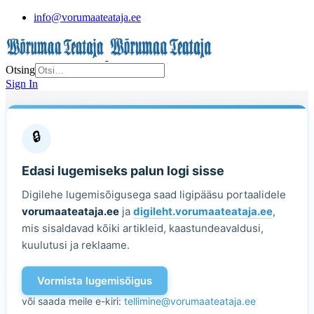
info@vorumaateataja.ee
Otsing
Sign In
🔒
Edasi lugemiseks palun logi sisse
Digilehe lugemisõigusega saad ligipääsu portaalidele
vorumaateataja.ee
ja
digileht.vorumaateataja.ee
,
mis sisaldavad kõiki artikleid, kaastundeavaldusi,
kuulutusi ja reklaame.
Vormista lugemisõigus
või saada meile e-kiri:
tellimine@vorumaateataja.ee