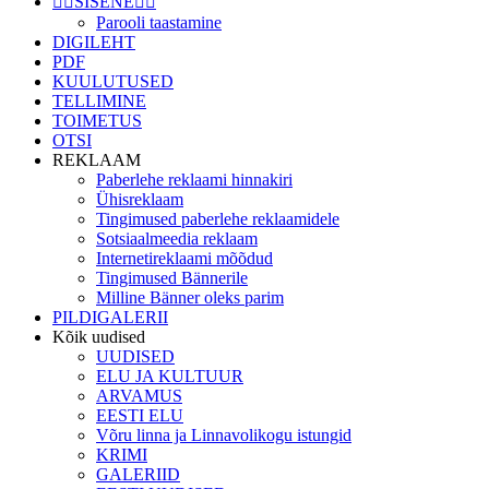
👉🏻SISENE👈🏻
Parooli taastamine
DIGILEHT
PDF
KUULUTUSED
TELLIMINE
TOIMETUS
OTSI
REKLAAM
Paberlehe reklaami hinnakiri
Ühisreklaam
Tingimused paberlehe reklaamidele
Sotsiaalmeedia reklaam
Internetireklaami mõõdud
Tingimused Bännerile
Milline Bänner oleks parim
PILDIGALERII
Kõik uudised
UUDISED
ELU JA KULTUUR
ARVAMUS
EESTI ELU
Võru linna ja Linnavolikogu istungid
KRIMI
GALERIID