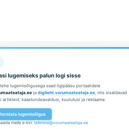
si lugemiseks palun logi sisse
ilehe lugemisõigusega saad ligipääsu portaalidele
umaateataja.ee
ja
digileht.vorumaateataja.ee
, mis sisaldavad
i artikleid, kaastundeavaldusi, kuulutusi ja reklaame.
Vormista lugemisõigus
saada meile e-kiri:
tellimine@vorumaateataja.ee