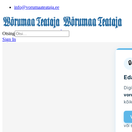
info@vorumaateataja.ee
Otsing
Sign In
🔒
Eda
Dig
vor
kõik
või 