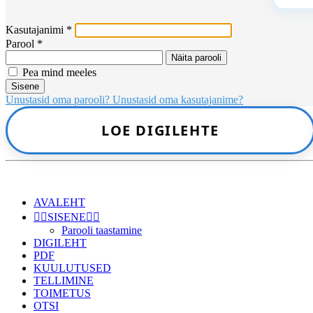
Kasutajanimi
*
Parool
*
Näita parooli
Pea mind meeles
Sisene
Unustasid oma parooli?
Unustasid oma kasutajanime?
LOE DIGILEHTE
AVALEHT
👉🏻SISENE👈🏻
Parooli taastamine
DIGILEHT
PDF
KUULUTUSED
TELLIMINE
TOIMETUS
OTSI