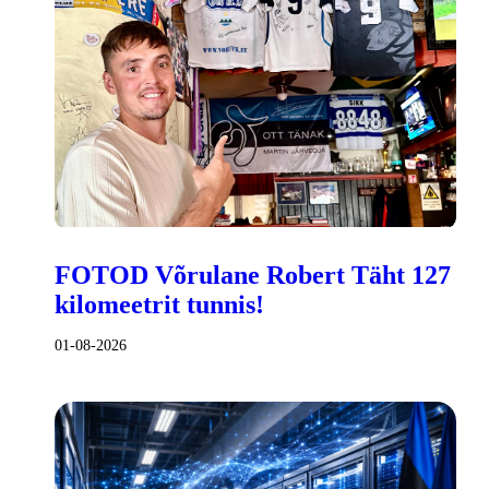
FOTOD Võrulane Robert Täht 127
kilomeetrit tunnis!
01-08-2026