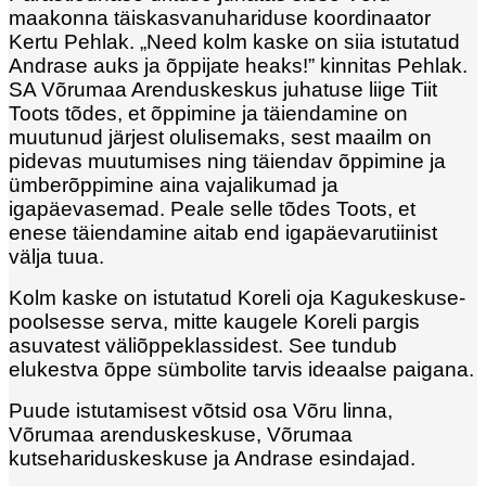
maakonna täiskasvanuhariduse koordinaator
Kertu Pehlak. „Need kolm kaske on siia istutatud
Andrase auks ja õppijate heaks!” kinnitas Pehlak.
SA Võrumaa Arenduskeskus juhatuse liige Tiit
Toots tõdes, et õppimine ja täiendamine on
muutunud järjest olulisemaks, sest maailm on
pidevas muutumises ning täiendav õppimine ja
ümberõppimine aina vajalikumad ja
igapäevasemad. Peale selle tõdes Toots, et
enese täiendamine aitab end igapäevarutiinist
välja tuua.
Kolm kaske on istutatud Koreli oja Kagukeskuse-
poolsesse serva, mitte kaugele Koreli pargis
asuvatest väliõppeklassidest. See tundub
elukestva õppe sümbolite tarvis ideaalse paigana.
Puude istutamisest võtsid osa Võru linna,
Võrumaa arenduskeskuse, Võrumaa
kutsehariduskeskuse ja Andrase esindajad.