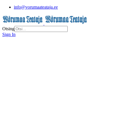
info@vorumaateataja.ee
Otsing
Sign In