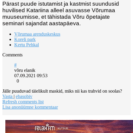
Pärast puude istutamist ja kastmist suundusid
huvilised Katariina alleel asuvasse Võrumaa
muuseumisse, et tähistada Võru õpetajate
seminari sajandat aastapäeva.
Võrumaa arenduskeskus
Koreli park
Kertu Pehkal
Comments
#
võru elanik
07.09.2021 09:53
0
Jälle puuduvad täielikult maskid, miks nii kas trahvid on soolas?
Vasta
|
ebasobiv
Refresh comments list
Lisa anonüümne kommentaar