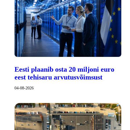
Eesti plaanib osta 20 miljoni euro
eest tehisaru arvutusvõimsust
04-08-2026