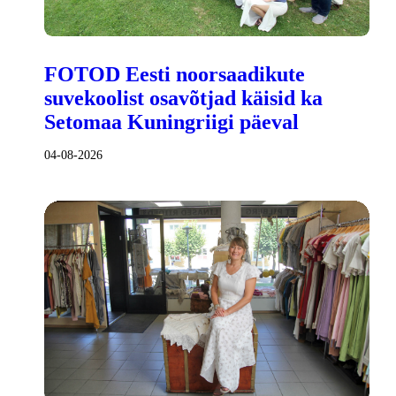
FOTOD Eesti noorsaadikute
suvekoolist osavõtjad käisid ka
Setomaa Kuningriigi päeval
04-08-2026