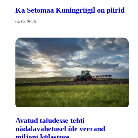
Ka Setomaa Kuningriigil on piirid
04-08-2026
Avatud taludesse tehti
nädalavahetusel üle veerand
miljoni külastuse