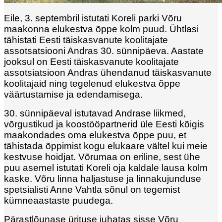
Eile, 3. septembril istutati Koreli parki Võru
maakonna elukestva õppe kolm puud. Ühtlasi
tähistati Eesti täiskasvanute koolitajate
assotsatsiooni Andras 30. sünnipäeva. Aastate
jooksul on Eesti täiskasvanute koolitajate
assotsiatsioon Andras ühendanud täiskasvanute
koolitajaid ning tegelenud elukestva õppe
väärtustamise ja edendamisega.
30. sünnipäeval istutavad Andrase liikmed,
võrgustikud ja koostööpartnerid üle Eesti kõigis
maakondades oma elukestva õppe puu, et
tähistada õppimist kogu elukaare vältel kui meie
kestvuse hoidjat. Võrumaa on eriline, sest ühe
puu asemel istutati Koreli oja kaldale lausa kolm
kaske. Võru linna haljastuse ja linnakujunduse
spetsialisti Anne Vahtla sõnul on tegemist
kümneaastaste puudega.
Pärastlõunase ürituse juhatas sisse Võru