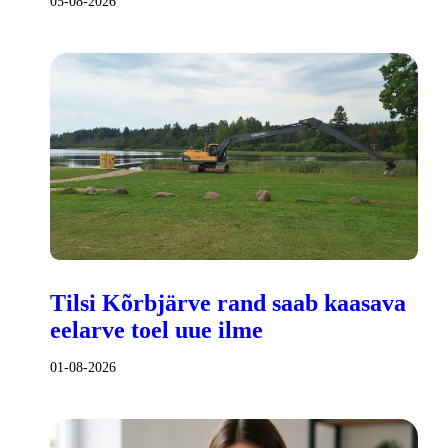
05-08-2026
Tilsi Kõrbjärve rand saab kaasava
eelarve toel uue ilme
01-08-2026