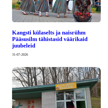
Kangsti külaselts ja naisrühm
Pääsusilm tähistasid väärikaid
juubeleid
31-07-2026