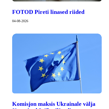
FOTOD Pireti linased riided
04-08-2026
Komisjon maksis Ukrainale välja