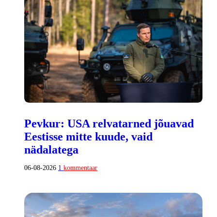
Pevkur: USA relvatarned jõuavad
Eestisse mitte kuude, vaid
nädalatega
06-08-2026
1
kommentaar