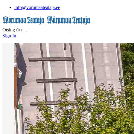
info@vorumaateataja.ee
Otsing
Sign In