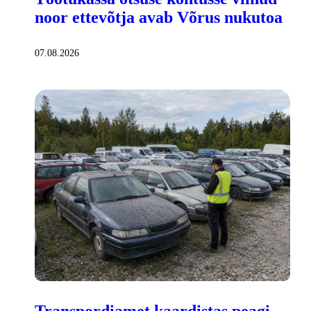
noor ettevõtja avab Võrus nukutoa
07.08.2026
Transpordiamet kaardistas peagi