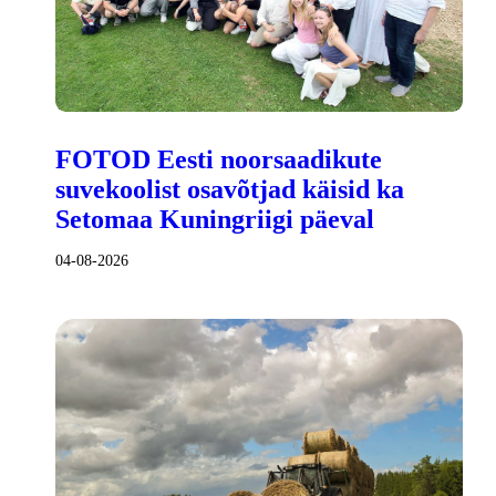
FOTOD Eesti noorsaadikute
suvekoolist osavõtjad käisid ka
Setomaa Kuningriigi päeval
04-08-2026