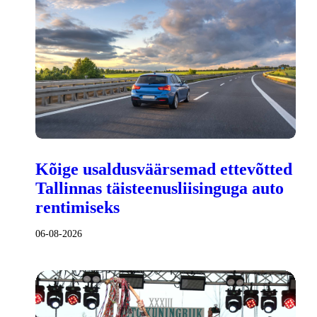
Kõige usaldusväärsemad ettevõtted
Tallinnas täisteenusliisinguga auto
rentimiseks
06-08-2026