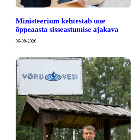
Ministeerium kehtestab uue
õppeaasta sisseastumise ajakava
06-08-2026