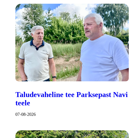
Taludevaheline tee Parksepast Navi
teele
07-08-2026