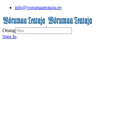
info@vorumaateataja.ee
Otsing
Sign In