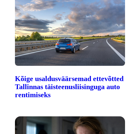
Kõige usaldusväärsemad ettevõtted
Tallinnas täisteenusliisinguga auto
rentimiseks