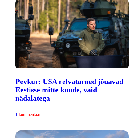
Pevkur: USA relvatarned jõuavad
Eestisse mitte kuude, vaid
nädalatega
1
kommentaar