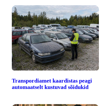
Transpordiamet kaardistas peagi
automaatselt kustuvad sõidukid