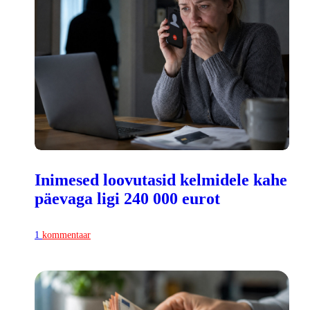
Inimesed loovutasid kelmidele kahe
päevaga ligi 240 000 eurot
1
kommentaar