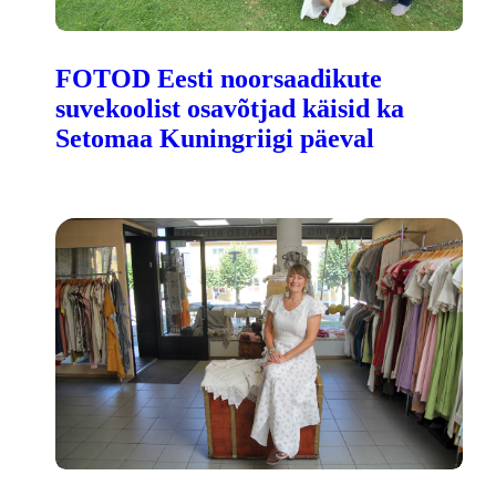
FOTOD Eesti noorsaadikute
suvekoolist osavõtjad käisid ka
Setomaa Kuningriigi päeval