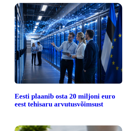
Eesti plaanib osta 20 miljoni euro
eest tehisaru arvutusvõimsust