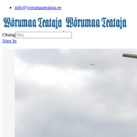
info@vorumaateataja.ee
Otsing
Sign In