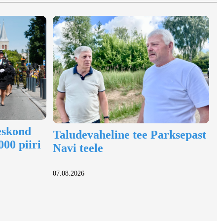
eskond
Taludevaheline tee Parksepast
000 piiri
Navi teele
07.08.2026