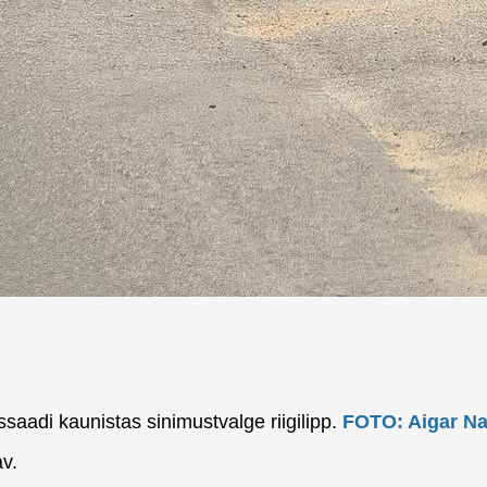
ssaadi kaunistas sinimustvalge riigilipp.
FOTO: Aigar Na
av.