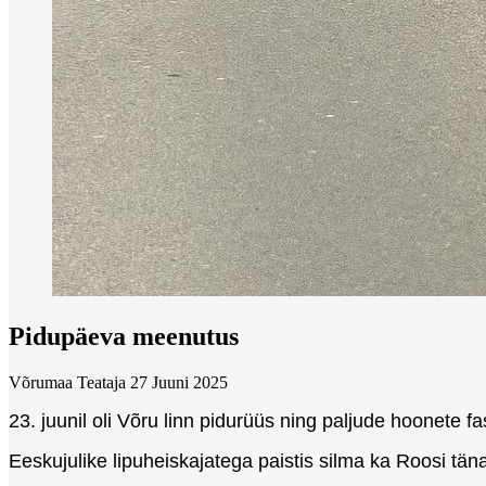
Pidupäeva meenutus
Võrumaa Teataja
27 Juuni 2025
23. juunil oli Võru linn pidurüüs ning paljude hoonete fa
Eeskujulike lipuheiskajatega paistis silma ka Roosi tän