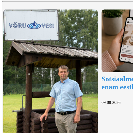
Sotsiaalm
enam eestl
09.08.2026