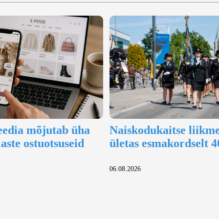
eedia mõjutab üha
Naiskodukaitse liikm
aste ostuotsuseid
ületas esmakordselt 4
06.08.2026