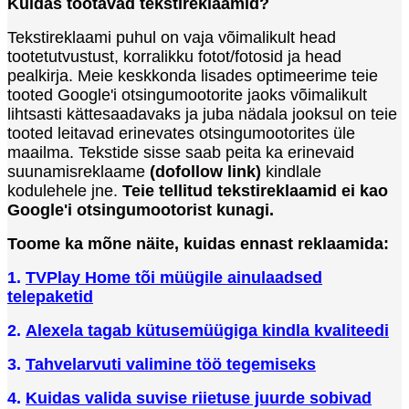
Kuidas töötavad tekstireklaamid?
Tekstireklaami puhul on vaja võimalikult head
tootetutvustust, korralikku fotot/fotosid ja head
pealkirja. Meie keskkonda lisades optimeerime teie
tooted Google'i otsingumootorite jaoks võimalikult
lihtsasti kättesaadavaks ja juba nädala jooksul on teie
tooted leitavad erinevates otsingumootorites üle
maailma. Tekstide sisse saab peita ka erinevaid
suunamisreklaame
(dofollow link)
kindlale
kodulehele jne.
Teie tellitud tekstireklaamid ei kao
Google'i otsingumootorist kunagi.
Toome ka mõne näite, kuidas ennast reklaamida:
1.
TVPlay Home tõi müügile ainulaadsed
telepaketid
2.
Alexela tagab kütusemüügiga kindla kvaliteedi
3.
Tahvelarvuti valimine töö tegemiseks
4.
Kuidas valida suvise riietuse juurde sobivad