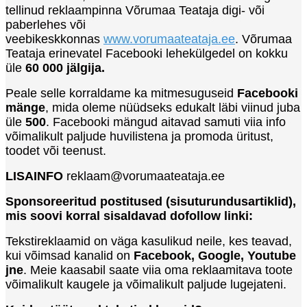
tellinud reklaampinna Võrumaa Teataja digi- või
paberlehes või
veebikeskkonnas
www.vorumaateataja.ee
. Võrumaa
Teataja erinevatel Facebooki lehekülgedel on kokku
üle
60 000 jälgija.
Peale selle korraldame ka mitmesuguseid
Facebooki
mänge
, mida oleme nüüdseks edukalt läbi viinud juba
üle
500
. Facebooki mängud aitavad samuti viia info
võimalikult paljude huvilistena ja promoda üritust,
toodet või teenust.
LISAINFO
reklaam
@vorumaateataja.ee
Sponsoreeritud postitused (sisuturundusartiklid),
mis soovi korral sisaldavad dofollow linki:
Tekstireklaamid on väga kasulikud neile, kes teavad,
kui võimsad kanalid on
Facebook, Google, Youtube
jne
. Meie kaasabil saate viia oma reklaamitava toote
võimalikult kaugele ja võimalikult paljude lugejateni.