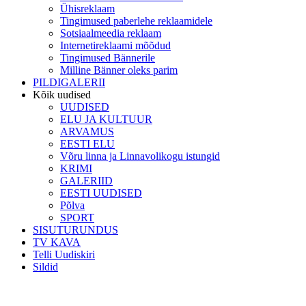
Ühisreklaam
Tingimused paberlehe reklaamidele
Sotsiaalmeedia reklaam
Internetireklaami mõõdud
Tingimused Bännerile
Milline Bänner oleks parim
PILDIGALERII
Kõik uudised
UUDISED
ELU JA KULTUUR
ARVAMUS
EESTI ELU
Võru linna ja Linnavolikogu istungid
KRIMI
GALERIID
EESTI UUDISED
Põlva
SPORT
SISUTURUNDUS
TV KAVA
Telli Uudiskiri
Sildid