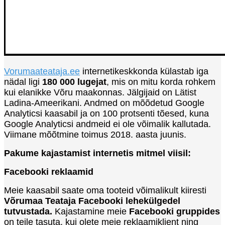
Vorumaateataja.ee
internetikeskkonda külastab iga
nädal ligi
180 000 lugejat
, mis on mitu korda rohkem
kui elanikke Võru maakonnas. Jälgijaid on Lätist
Ladina-Ameerikani. Andmed on mõõdetud Google
Analyticsi kaasabil ja on 100 protsenti tõesed, kuna
Google Analyticsi andmeid ei ole võimalik kallutada.
Viimane mõõtmine toimus 2018. aasta juunis.
Pakume kajastamist internetis mitmel viisil:
Facebooki reklaamid
Meie kaasabil saate oma tooteid võimalikult kiiresti
Võrumaa Teataja Facebooki lehekülgedel
tutvustada.
Kajastamine meie
Facebooki gruppides
on teile tasuta, kui olete meie reklaamiklient ning