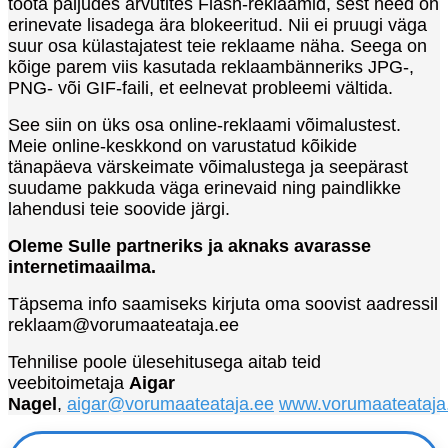
tööta paljudes arvutites Flash-reklaamid, sest need on
erinevate lisadega ära blokeeritud. Nii ei pruugi väga
suur osa külastajatest teie reklaame näha. Seega on
kõige parem viis kasutada reklaambänneriks JPG-,
PNG- või GIF-faili, et eelnevat probleemi vältida.
See siin on üks osa online-reklaami võimalustest.
Meie online-keskkond on varustatud kõikide
tänapäeva värskeimate võimalustega ja seepärast
suudame pakkuda väga erinevaid ning paindlikke
lahendusi teie soovide järgi.
Oleme Sulle partneriks ja aknaks avarasse
internetimaailma.
Täpsema info saamiseks kirjuta oma soovist aadressil
reklaam
@vorumaateataja.ee
Tehnilise poole ülesehitusega aitab teid
veebitoimetaja
Aigar
Nagel
,
aigar@vorumaateataja.ee
www.vorumaateataja