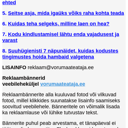
ehted
5.
Seitse asja, mida igaüks võiks raha kohta teada
6.
Kuidas teha selgeks, milline laen on hea?
7.
Kodu kindlustamisel lähtu enda vajadusest ja
varast
8.
Suuhügienisti 7 näpunäidet, kuidas kodustes
tingimustes hoida hambaid valgetena
LISAINFO
reklaam
@vorumaateataja.ee
Reklaambännerid
veebileheküljel
vorumaateataja.ee
Reklaambännerite alla kuuluvad fotod või vilkuvad
fotod, millel klikkides suunatakse lisainfo saamiseks
soovitud veebilehele. Bänneritele on võimalik lisada
ka reklaamlause või lühike tutvustav tekst.
Bännerite puhul peab arvestama, et tänapäeval ei