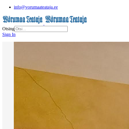
info@vorumaateataja.ee
Otsing
Sign In