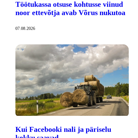
Töötukassa otsuse kohtusse viinud
noor ettevõtja avab Võrus nukutoa
07.08.2026
Kui Facebooki nali ja päriselu
kokku saavad