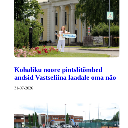
Kohaliku noore pintslitõmbed
andsid Vastseliina laadale oma näo
31-07-2026