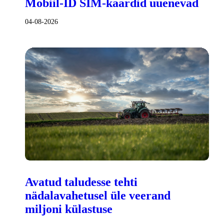
Mobiil-ID SIM-kaardid uuenevad
04-08-2026
Avatud taludesse tehti
nädalavahetusel üle veerand
miljoni külastuse