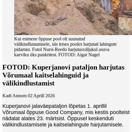
Kui esimene õppuse pool oli suunatud
välikindlustamisele, siis teises pooles harjutati lahingute
pidamist. Fotol Nursi-Reedo harjutusväljakul asuva
kaeviku üks punkritest. FOTOD: Aigar Nagel
FOTOD: Kuperjanovi pataljon harjutas
Võrumaal kaitselahinguid ja
välikindlustamist
Kadi Annom
02 Aprill 2026
Kuperjanovi jalaväepataljon lõpetas 1. aprillil
Võrumaal õppuse Good Company, mis kestis poolteist
nädalat alates 23. märtsist. Õppusel keskenduti
välikindlustamisele ja kaitselahingute harjutamisele.