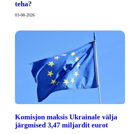
teha?
03-08-2026
Komisjon maksis Ukrainale välja
järgmised 3,47 miljardit eurot