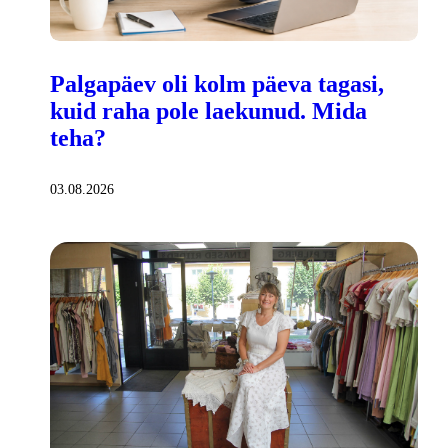
Palgapäev oli kolm päeva tagasi,
kuid raha pole laekunud. Mida
teha?
03.08.2026