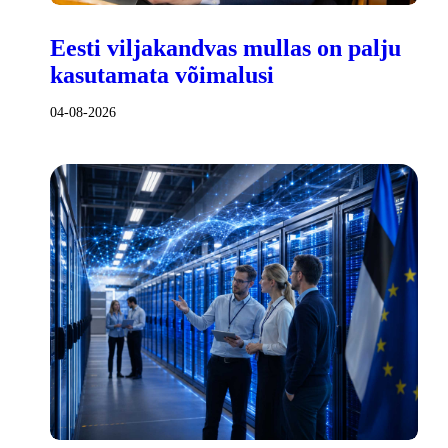
Eesti viljakandvas mullas on palju
kasutamata võimalusi
04-08-2026