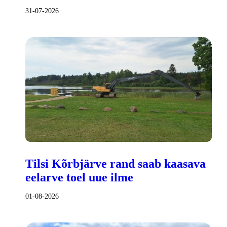
31-07-2026
Tilsi Kõrbjärve rand saab kaasava
eelarve toel uue ilme
01-08-2026