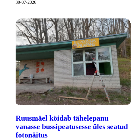
30-07-2026
Ruusmäel köidab tähelepanu
vanasse bussipeatusesse üles seatud
fotonäitus