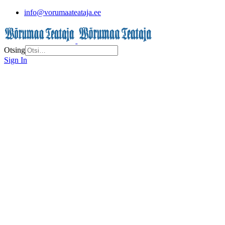
info@vorumaateataja.ee
Otsing
Sign In