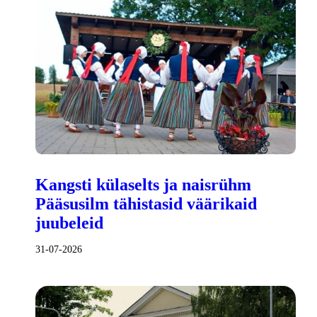
Kangsti külaselts ja naisrühm
Pääsusilm tähistasid väärikaid
juubeleid
31-07-2026