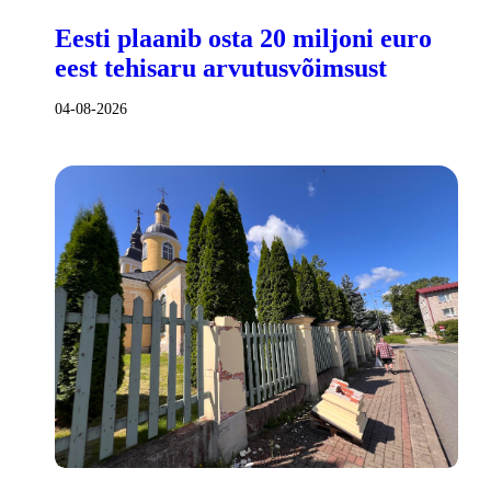
Eesti plaanib osta 20 miljoni euro
eest tehisaru arvutusvõimsust
04-08-2026