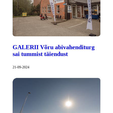
GALERII Võru abivahenditurg
sai tummist täiendust
21-09-2024