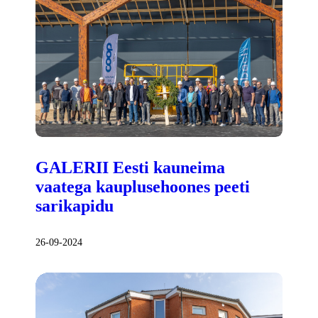
GALERII Eesti kauneima
vaatega kauplusehoones peeti
sarikapidu
26-09-2024