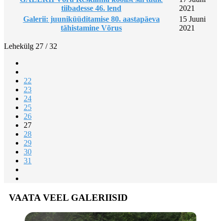
tiibadesse 46. lend
2021
Galerii: juuniküüditamise 80. aastapäeva
15 Juuni
tähistamine Võrus
2021
Lehekülg 27 / 32
22
23
24
25
26
27
28
29
30
31
VAATA VEEL GALERIISID