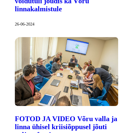
võidutuli jõudis ka Võru
linnakalmistule
26-06-2024
FOTOD JA VIDEO Võru valla ja
linna ühisel kriisiõppusel jõuti