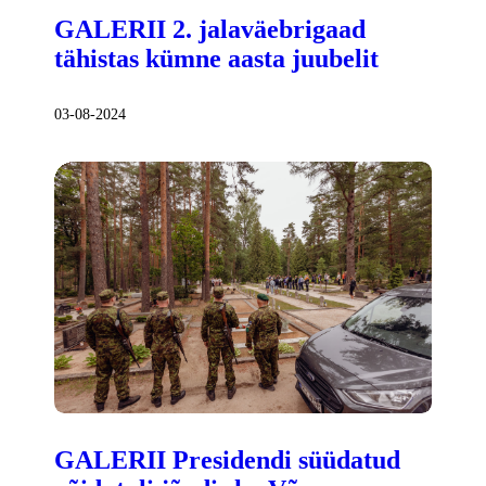
GALERII 2. jalaväebrigaad
tähistas kümne aasta juubelit
03-08-2024
GALERII Presidendi süüdatud