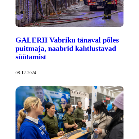
GALERII Vabriku tänaval põles
puitmaja, naabrid kahtlustavad
süütamist
08-12-2024