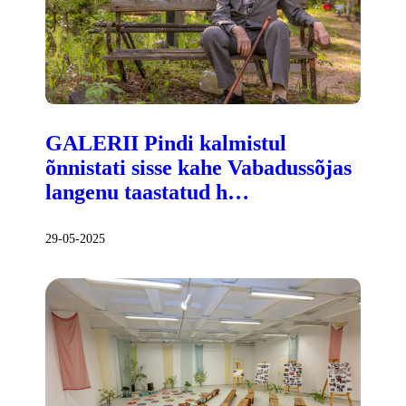
GALERII Pindi kalmistul
õnnistati sisse kahe Vabadussõjas
langenu taastatud h…
29-05-2025