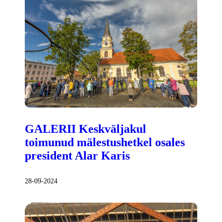
GALERII Keskväljakul
toimunud mälestushetkel osales
president Alar Karis
28-09-2024