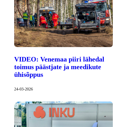
VIDEO: Venemaa piiri lähedal
toimus päästjate ja meedikute
ühisõppus
24-03-2026