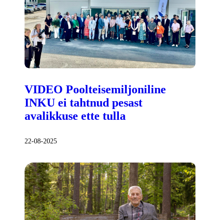
VIDEO Poolteisemiljoniline
INKU ei tahtnud pesast
avalikkuse ette tulla
22-08-2025