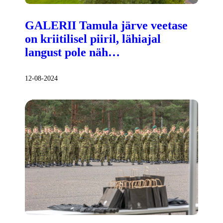
GALERII Tamula järve veetase
on kriitilisel piiril, lähiajal
langust pole näh…
12-08-2024