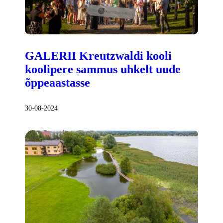
GALERII Kreutzwaldi kooli
koolipere sammus uhkelt uude
õppeaastasse
30-08-2024