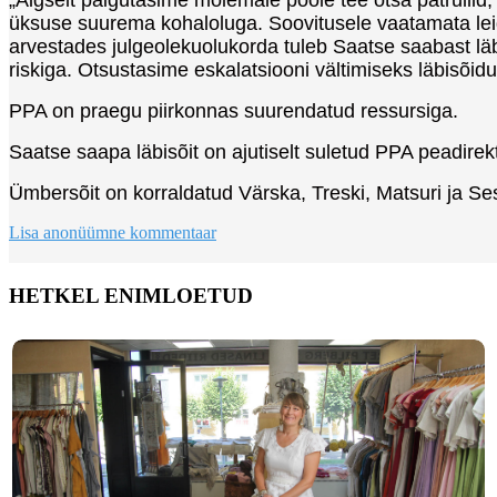
üksuse suurema kohaloluga. Soovitusele vaatamata leidu
arvestades julgeolekuolukorda tuleb Saatse saabast läb
riskiga. Otsustasime eskalatsiooni vältimiseks läbisõidu
PPA on praegu piirkonnas suurendatud ressursiga.
Saatse saapa läbisõit on ajutiselt suletud PPA peadirekt
Ümbersõit on korraldatud Värska, Treski, Matsuri ja Sesn
Lisa anonüümne kommentaar
HETKEL ENIMLOETUD