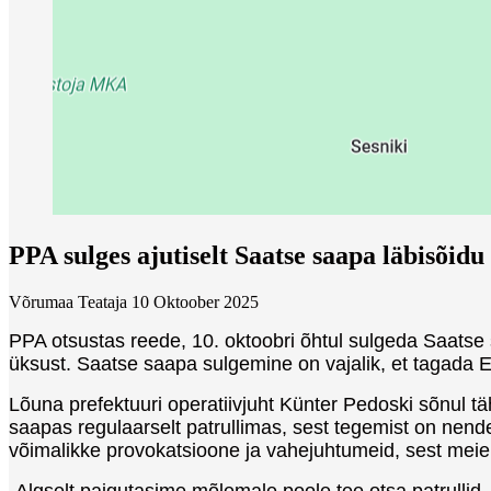
PPA sulges ajutiselt Saatse saapa läbisõidu
Võrumaa Teataja
10 Oktoober 2025
PPA otsustas reede, 10. oktoobri õhtul sulgeda Saatse s
üksust. Saatse saapa sulgemine on vajalik, et tagada E
Lõuna prefektuuri operatiivjuht Künter Pedoski sõnul tä
saapas regulaarselt patrullimas, sest tegemist on nende
võimalikke provokatsioone ja vahejuhtumeid, sest meie
„Algselt paigutasime mõlemale poole tee otsa patrullid,