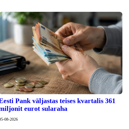
Eesti Pank väljastas teises kvartalis 361
miljonit eurot sularaha
05-08-2026