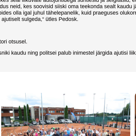
s neid, kes soovisid siiski oma teekonda sealt kaudu jät
ides olla igal juhul tähelepanelik, kuid praeguses oluk
 ajutiselt sulgeda,“ ütles Pedosk.
ori otsusel.
iki kaudu ning politsei palub inimestel järgida ajutisi lii