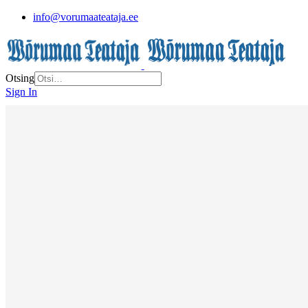
info@vorumaateataja.ee
Otsing
Sign In