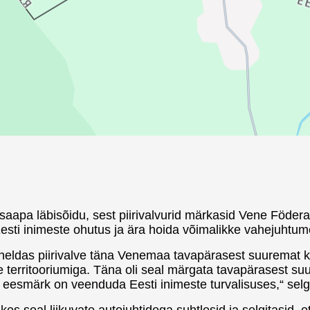
aapa läbisõidu, sest piirivalvurid märkasid Vene Föderat
esti inimeste ohutus ja ära hoida võimalikke vahejuhtum
heldas piirivalve täna Venemaa tavapärasest suuremat koh
 territooriumiga. Täna oli seal märgata tavapärasest suu
 eesmärk on veenduda Eesti inimeste turvalisuses,“ selg
 kes seal liikuvate autojuhtidega suhtlesid ja selgitasid