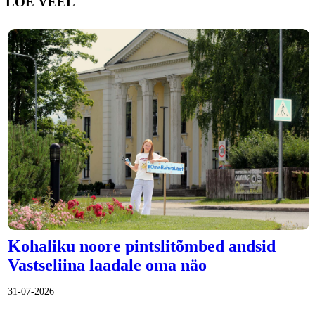
LOE VEEL
Kohaliku noore pintslitõmbed andsid
Vastseliina laadale oma näo
31-07-2026