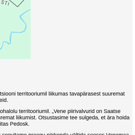
siooni territooriumil liikumas tavapärasest suuremat
eid.
alolu territooriumil. „Vene piirivalvurid on Saatse
remat liikumist. Otsustasime tee sulgeda, et ära hoida
itas Pedosk.
, et soovitame praegu piirkonda vältida seoses Venemaa