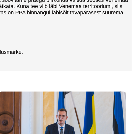
kata. Kuna tee viib läbi Venemaa territooriumi, siis
orras on PPA hinnangul läbisõit tavapärasest suurema
klusmärke.