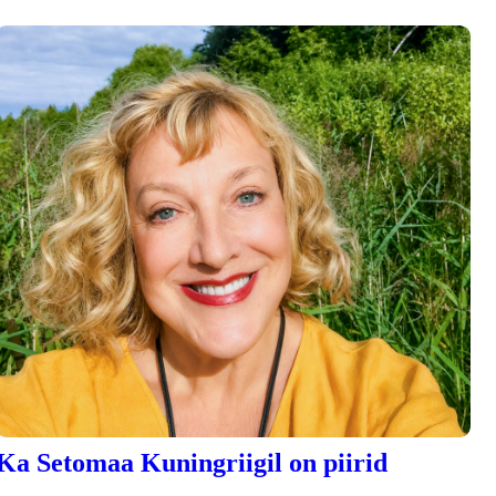
Ka Setomaa Kuningriigil on piirid