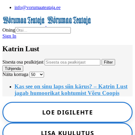
info@vorumaateataja.ee
Otsing
Sign In
Katrin Lust
Sisesta osa pealkirjast
Filter
Tühjenda
Näita korraga
Kas see on sinu laps siin kärus? – Katrin Lust
jagab humoorikat kohtumist Võru Coopis
LOE DIGILEHTE
LISA KUULUTUS