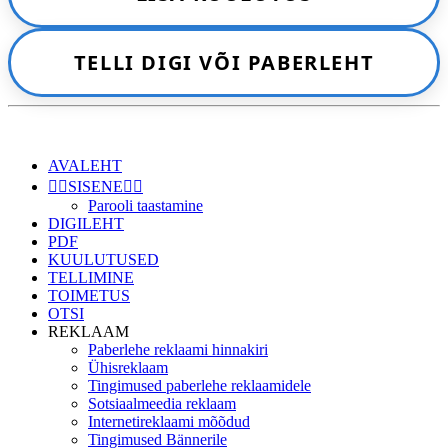
TELLI DIGI VÕI PABERLEHT
AVALEHT
👉🏻SISENE👈🏻
Parooli taastamine
DIGILEHT
PDF
KUULUTUSED
TELLIMINE
TOIMETUS
OTSI
REKLAAM
Paberlehe reklaami hinnakiri
Ühisreklaam
Tingimused paberlehe reklaamidele
Sotsiaalmeedia reklaam
Internetireklaami mõõdud
Tingimused Bännerile