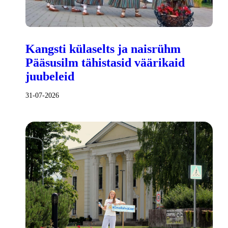
Kangsti külaselts ja naisrühm
Pääsusilm tähistasid väärikaid
juubeleid
31-07-2026