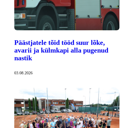
Päästjatele tõid tööd suur lõke,
avarii ja külmkapi alla pugenud
nastik
03.08.2026