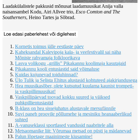
Laadakülalistele pakkusid mõnusat laadamuusikat Anija valla
naisansambel Kodu, Airi Allvee trio,
Esco Comton and The
Southerners
, Heino Tartes ja Sõbrad.
Kornetis toimus jälle eestlaste päev
Kaheksandal Kalevipoja kala- ja veefestivalil sai näha
Mõniste rahvamaja folkloorikava
Lasva volikogu „grillis” Pikakannu koolimaja kasutajaid
Pikakannu kooli entusiastid said võimaluse
Kuidas kujunevad toiduhinnad?
Ülo Tulik ja Selista Ehitus alustasid kohtuteed ajakirjandusega
Hea muusikasõber, olete kutsutud kuulama kaunist trompeti-
ja vaskpillimuusikat!
Vaskpillipäevad toovad kokku suured ja väiksed
puhkpillientusiastid
B-klass on hea sissejuhatus alustavale mersufännile
Suvi paneb proovile põllumehe ja mesiniku heanaaberlikud
suhted
A-vanuseklassi sportlased vandusid naabritele alla
Metsaomanike liit: Võrumaa metsad on püsti ja mädanevad
Palun lõpetage maainimeste kiusamine!