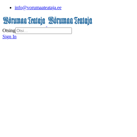
info@vorumaateataja.ee
Otsing
Sign In