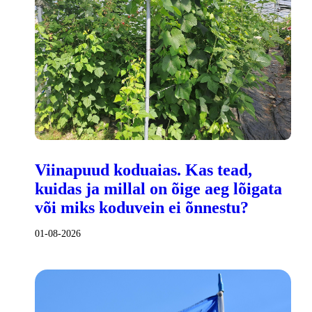
Viinapuud koduaias. Kas tead,
kuidas ja millal on õige aeg lõigata
või miks koduvein ei õnnestu?
01-08-2026