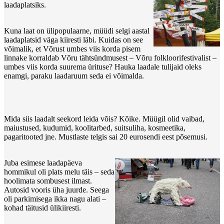
laadaplatsiks.
Kuna laat on ülipopulaarne, müüdi selgi aastal
laadaplatsid väga kiiresti läbi. Kuidas on see
võimalik, et Võrust umbes viis korda pisem
linnake korraldab Võru tähtsündmusest – Võru folkloorifestivalist –
umbes viis korda suurema ürituse? Hauka laadale tulijaid oleks
enamgi, paraku laadaruum seda ei võimalda.
Mida siis laadalt seekord leida võis? Kõike. Müügil olid vaibad,
maiustused, kudumid, koolitarbed, suitsuliha, kosmeetika,
pagaritooted jne. Mustlaste telgis sai 20 eurosendi eest põsemusi.
Juba esimese laadapäeva
hommikul oli plats melu täis – seda
hoolimata sombusest ilmast.
Autosid vooris üha juurde. Seega
oli parkimisega ikka nagu alati –
kohad täitusid ülikiiresti.