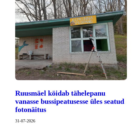
Ruusmäel köidab tähelepanu
vanasse bussipeatusesse üles seatud
fotonäitus
31-07-2026