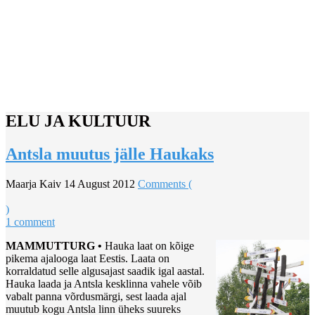
ELU JA KULTUUR
Antsla muutus jälle Haukaks
Maarja Kaiv
14 August 2012
Comments (
)
1 comment
MAMMUTTURG •
Hauka laat on kõige
pikema ajalooga laat Eestis. Laata on
korraldatud selle algusajast saadik igal aastal.
Hauka laada ja Antsla kesklinna vahele võib
vabalt panna võrdusmärgi, sest laada ajal
muutub kogu Antsla linn üheks suureks