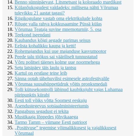
Benno sünnipäevast, Litsmetsast ja koloraado mardikast
Külanõukogudest valdadeks: millisena nähti Võrumaa
tulevikku 21 aastat tagasi?
Riigikogulane vastab oma elektrikulude kohta
Rõuge valla rahva kokkusaamine Püssä külas
Võrumaa Teataja suvine mnemoturniir, 5. osa
Teekond iseendani
Kaubandus kõigi aegade parimas seisus
Eelista kohalikku kaupa ja ketti!
Rohemajandus kui uue majanduse kasvumootor
Peede talu töökus sai vääriliselt tunnustatud
Võru politsei täienes kolme uue noormehega
Setu latsipäev täis laulu ja tantsu
Kartul on eestlase teine leib
Sänna ootab tähehuvilisi esimesele astrofestivalile
Võrumaa suusahüppetüdruk võitis pronksmedali
Tolli kütusekontrolli läbinud kaubikujuht vajas Luhamaa
piiripunktis kiirabi
Eesti toll võiks võtta Soomest eeskuju
Asendustegevus sotsiaalministeeriumis
Pangabuss segadust ei tekita
Mustikaaja lõppedes jõhvikaaega
Tarmo Tamm – viimane Eesti patrioot
„Positivuse” tegemise võimalikkusest ja vajalikkusest
Võrumaal