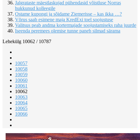
Jalgrataste mäestlaskujad pühendasid võistluse Norras
hukkunud kolleegile
Ostame kupongi ja sõidame Ziemerisse – kas ikka …?
Võrus saab esimene maja KredExi toel soojustuse
Valitsus peab andma kortermajade soojustamiseks raha juurde
Iseenda peremees olemise tunne paneb silmad särama
Lehekülg 10062 / 10787
10057
10058
10059
10060
10061
10062
10063
10064
10065
10066