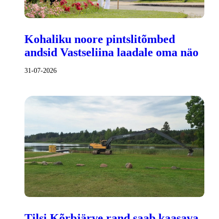
Kohaliku noore pintslitõmbed
andsid Vastseliina laadale oma näo
31-07-2026
Tilsi Kõrbjärve rand saab kaasava