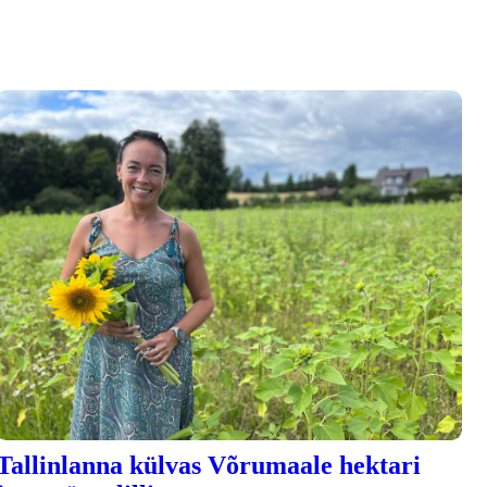
Tallinlanna külvas Võrumaale hektari