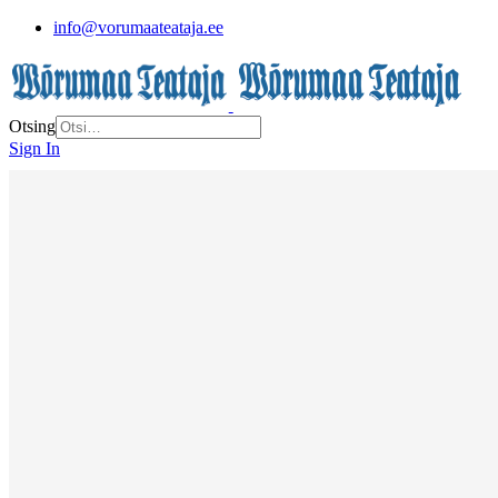
info@vorumaateataja.ee
Otsing
Sign In