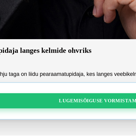
pidaja langes kelmide ohvriks
ahju taga on liidu pearaamatupidaja, kes langes veebike
LUGEMISÕIGUSE VORMISTAM