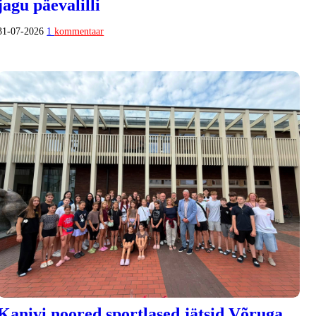
jagu päevalilli
31-07-2026
1
kommentaar
Kanivi noored sportlased jätsid Võruga