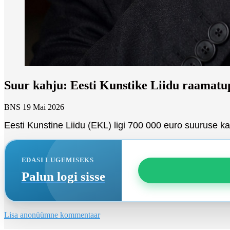
Suur kahju: Eesti Kunstike Liidu raamatu
BNS
19 Mai 2026
Eesti Kunstine Liidu (EKL) ligi 700 000 euro suuruse k
EDASI LUGEMISEKS
Palun logi sisse
Lisa anonüümne kommentaar