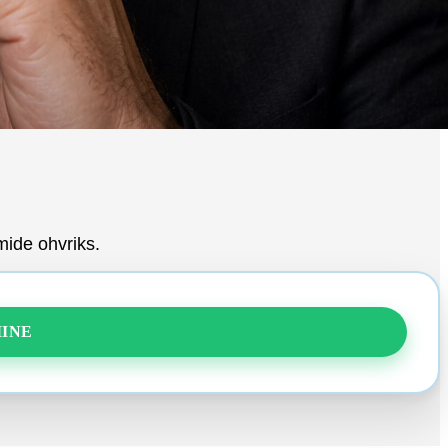
lmide ohvriks.
INE