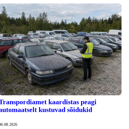
Transpordiamet kaardistas peagi
automaatselt kustuvad sõidukid
06.08.2026