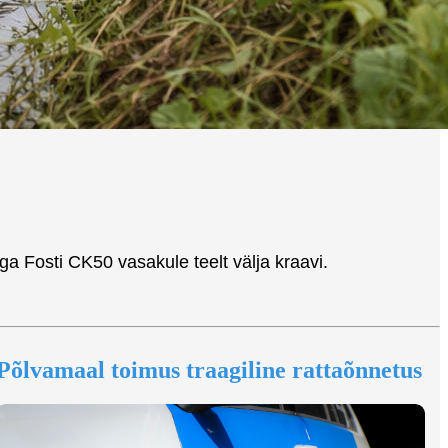
a Fosti CK50 vasakule teelt välja kraavi.
Põlvamaal toimus traagiline rattaõnnetus