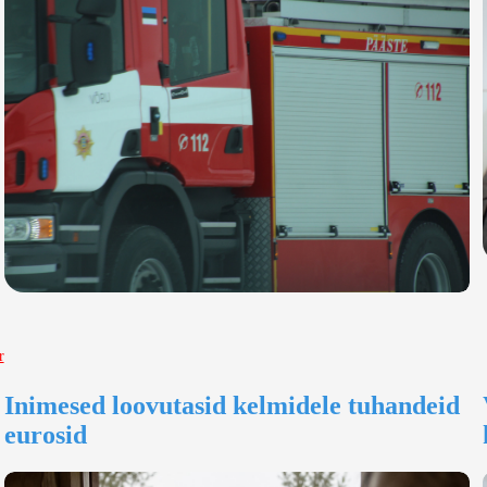
r
Inimesed loovutasid kelmidele tuhandeid
eurosid