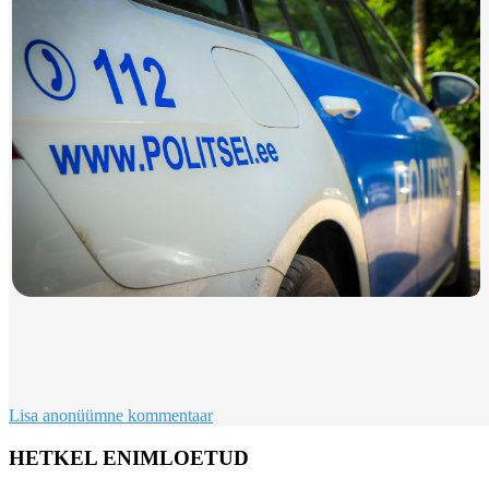
Lisa anonüümne kommentaar
HETKEL ENIMLOETUD