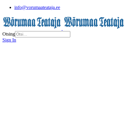
info@vorumaateataja.ee
Otsing
Sign In