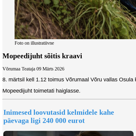
Foto on illustratiivne
Mopeedijuht sõitis kraavi
Võrumaa Teataja
09 Märts 2026
8. märtsil kell 1.12 toimus Võrumaal Võru vallas Osula 
Mopeedijuht toimetati haiglasse.
Inimesed loovutasid kelmidele kahe
päevaga ligi 240 000 eurot