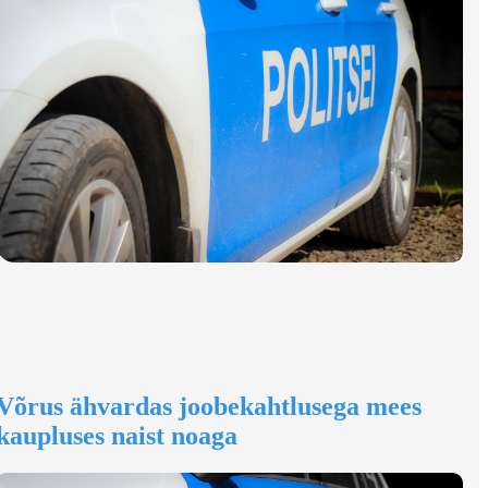
Võrus ähvardas joobekahtlusega mees
kaupluses naist noaga