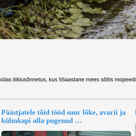
külas liiklusõnnetus, kus 55aastane mees sõitis mopeedig
Päästjatele tõid tööd suur lõke, avarii ja
külmkapi alla pugenud …