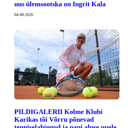
uus ülemsootska on Ingrit Kala
04-08-2026
PILDIGALERII Kolme Klubi
Karikas tõi Võrru põnevad
tenniselahingud ja pani aluse uuele