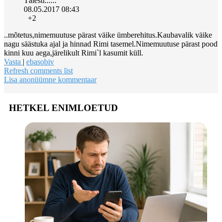
Täiesti......
08.05.2017 08:43
+2
..mõtetus,nimemuutuse pärast väike ümberehitus.Kaubavalik väike
nagu säästuka ajal ja hinnad Rimi tasemel.Nimemuutuse pärast pood
kinni kuu aega,järelikult Rimi`l kasumit küll.
Vasta
|
ebasobiv
Refresh comments list
Lisa anonüümne kommentaar
HETKEL ENIMLOETUD