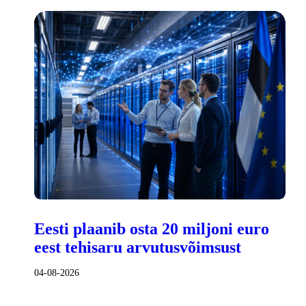
Eesti plaanib osta 20 miljoni euro
eest tehisaru arvutusvõimsust
04-08-2026