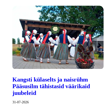
Kangsti külaselts ja naisrühm
Pääsusilm tähistasid väärikaid
juubeleid
31-07-2026