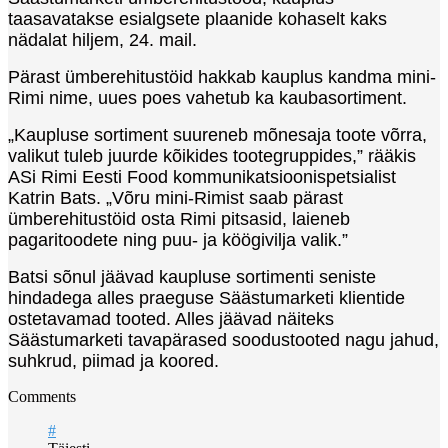
taasavatakse esialgsete plaanide kohaselt kaks
nädalat hiljem, 24. mail.
Pärast ümberehitustöid hakkab kauplus kandma mini-
Rimi nime, uues poes vahetub ka kaubasortiment.
„Kaupluse sortiment suureneb mõnesaja toote võrra,
valikut tuleb juurde kõikides tootegruppides,” rääkis
ASi Rimi Eesti Food kommunikatsioonispetsialist
Katrin Bats. „Võru mini-Rimist saab pärast
ümberehitustöid osta Rimi pitsasid, laieneb
pagaritoodete ning puu- ja köögivilja valik.”
Batsi sõnul jäävad kaupluse sortimenti seniste
hindadega alles praeguse Säästumarketi klientide
ostetavamad tooted. Alles jäävad näiteks
Säästumarketi tavapärased soodustooted nagu jahud,
suhkrud, piimad ja koored.
Comments
#