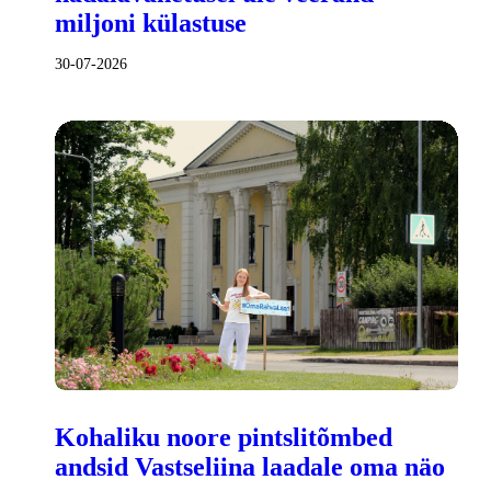
miljoni külastuse
30-07-2026
Kohaliku noore pintslitõmbed
andsid Vastseliina laadale oma näo