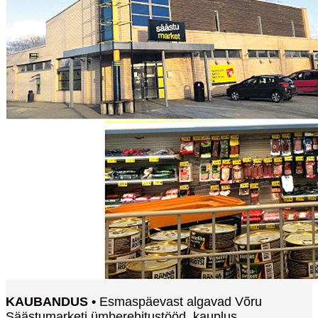
KAUBANDUS •
Esmaspäevast algavad Võru
Säästumarketi ümberehitustööd, kauplus