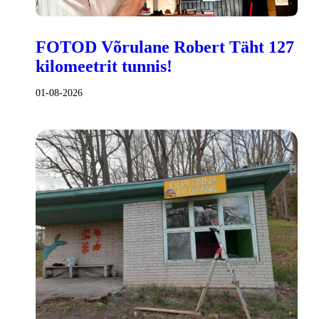
FOTOD Võrulane Robert Täht 127
kilomeetrit tunnis!
01-08-2026