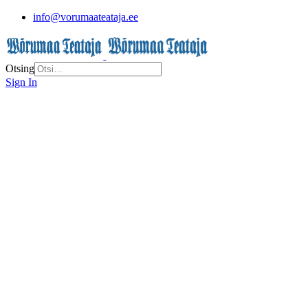
info@vorumaateataja.ee
Otsing
Sign In