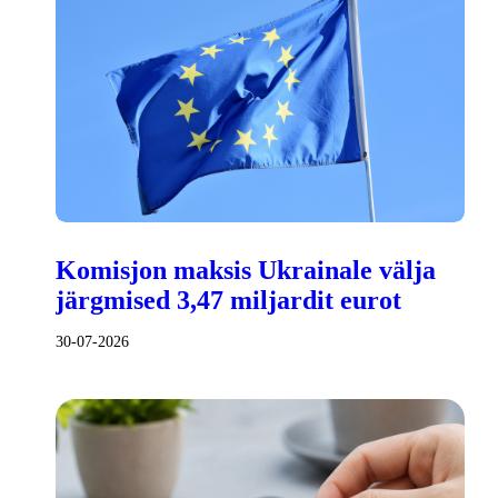
Komisjon maksis Ukrainale välja
järgmised 3,47 miljardit eurot
30-07-2026