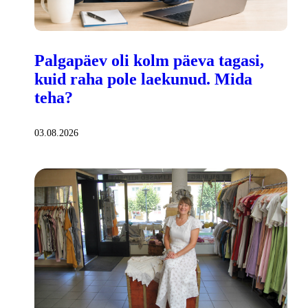
Palgapäev oli kolm päeva tagasi,
kuid raha pole laekunud. Mida
teha?
03.08.2026