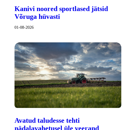
Kanivi noored sportlased jätsid
Võruga hüvasti
01-08-2026
Avatud taludesse tehti
nädalavahetusel üle veerand