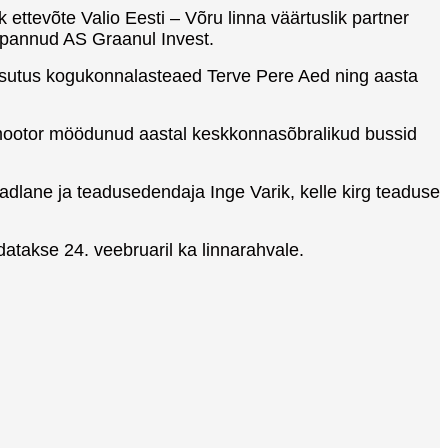
ttevõte Valio Eesti – Võru linna väärtuslik partner
a pannud AS Graanul Invest.
usasutus kogukonnalasteaed Terve Pere Aed ning aasta
mootor möödunud aastal keskkonnasõbralikud bussid
adlane ja teadusedendaja Inge Varik, kelle kirg teaduse
atakse 24. veebruaril ka linnarahvale.