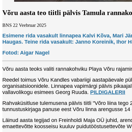
Võru aasta teo tiitli pälvis Tamula rannak
BNS
22 Veebruar 2025
Esimene rida vasakult linnapea Kalvi Kõva, Mari Jär
Haugas. Teine rida vasakult: Janno Koreinik, Ihor 
Fotod: Aigar Nagel
Võru aasta teoks valiti rannakohviku Playa Võru rajam
Reedel toimus Võru Kandles vabariigi aastapäevale pühen
organisatsioonidele. Linnapea vapimärgi pälvis pikaaj
vallavolikogu esimees Georg Ruuda.
PILDIGALERII
Rahvaküsitluse tulemusena pälvis tiitli "Võro liina te
tunnustuskirjaga panuse eest Võru linna arengusse 14 e
Läinud aasta tegijad on Freinholdi Maja OÜ juhid, arend
emaettevõtte koosseisu kuuluv puidutööstusettevõte W