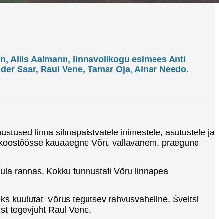
on, Aliis Aalmann, linnavolikogu esimees Anti
nder Saar, Raul Vene, Tamar Oja, Ainar Needo.
stused linna silmapaistvatele inimestele, asutustele ja
lla koostöösse kauaaegne Võru vallavanem, praegune
mula rannas. Kokku tunnustati Võru linnapea
ks kuulutati Võrus tegutsev rahvusvaheline, Šveitsi
st tegevjuht Raul Vene.