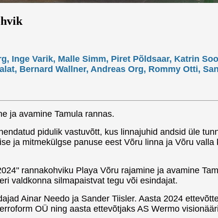
ohvik
g, Inge Varik, Malle Simm, Piret Põldsaar, Katrin So
Halat, Bernard Wallner, Andreas Org, Rommy Otti, Sa
ine ja avamine Tamula rannas.
datud pidulik vastuvõtt, kus linnajuhid andsid üle tunnu
alise ja mitmekülgse panuse eest Võru linna ja Võru va
go 2024" rannakohviku Playa Võru rajamine ja avamine Ta
ri valdkonna silmapaistvat tegu või esindajat.
ajad Ainar Needo ja Sander Tiisler. Aasta 2024 ettevõtte
erroform OÜ ning aasta ettevõtjaks AS Wermo visionääri