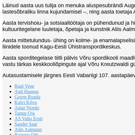
Läinud aasta uus tulija on menuka aluspesubrändi Augus
lastesõbraliku linna kujundamisel –, ning aasta toeta
Aasta tervishoiu- ja sotsiaaltöötaja on pühendunud ja
kultuuritegelane luuletaja, õpetaja ja kunstnik Aliis Aal
Aasta mittetulundus- ühing on kolme- ja enamalapsel
liinidele toonud Kagu-Eesti Ühistranspordikeskus.
Aasta sporditegelase tiitli pälvis Võru spordikooli maa
vastu tärkas keskkooliõpingute ajal Võru Kreutzwaldi 
Autasustamisele järgnes Eesti Vabariigi 107. aastapäe
Raul Vene
Anti Haugas
Georg Ruuda
Kalvi Kõva
Ainar Needo
Tamar Oja
AS Valio Eesti
Sander Saar
Aliis Aalmann
Rommy Otti