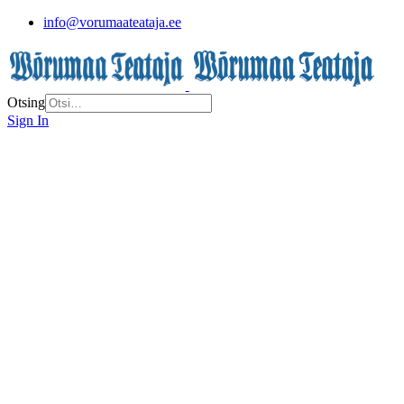
info@vorumaateataja.ee
Otsing
Sign In