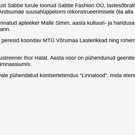
t Sabbe turule toonud Sabbe Fashion OÜ, lastesõbralik e
ja Andsumäe suusahüppetorni rekonstrueerimisele õla all
 hinnatud apteeker Malle Simm, aasta kultuuri- ja harid
mann.
isi peresid koondav MTÜ Võrumaa Lasterikkad ning rohe
dlustreener Ihor Halat. Aasta noor on pühendunud geenite
gümnaasiumis.
vale pühendatud kontsertetendus "Linnalood", mida etend