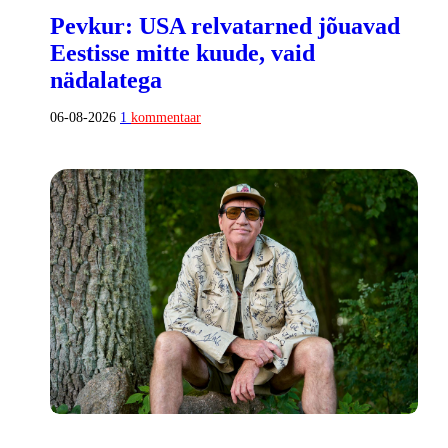
Pevkur: USA relvatarned jõuavad
Eestisse mitte kuude, vaid
nädalatega
06-08-2026
1
kommentaar