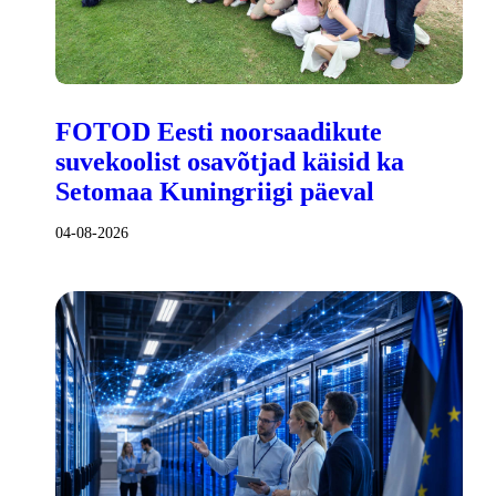
FOTOD Eesti noorsaadikute
suvekoolist osavõtjad käisid ka
Setomaa Kuningriigi päeval
04-08-2026