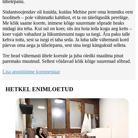
tähelepanu.
Südantsoojendav oli kuulda, kuidas Mehise pere oma lemmiku eest
hoolitseb – pole vähimatki kahtlust, et ta on täieõiguslik pereliige.
Me kõik saame koerte, inimese kõige suuremate sõprade heaks
midagi ära teha. Kui sul on koer, siis ära hoia teda kogu aeg ketis –
koer vajab vabadust ja liikumisruumi nagu sa isegi. Ära paku talle
kehva toitu, sest sa isegi ei taha seda. Ja luba talle vähemasti kord
päevas oma aega ja tähelepanu, sest sina isegi känguksid selleta.
Tee head vähemasti ühele koerale ja juba oledki maailma pisut
paremaks muutnud. Sellest võidavad kõik kõige suuremad sõbrad.
Lisa anonüümne kommentaar
HETKEL ENIMLOETUD