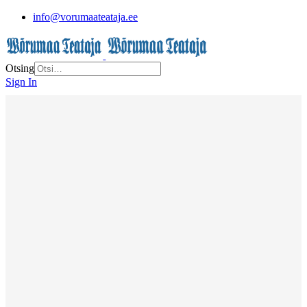
info@vorumaateataja.ee
Otsing
Sign In