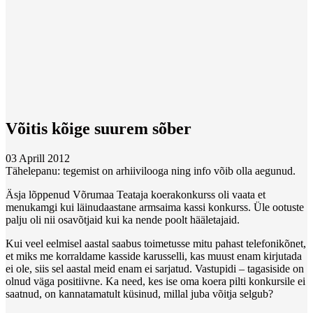
Võitis kõige suurem sõber
03 Aprill 2012
Tähelepanu: tegemist on arhiivilooga ning info võib olla aegunud.
Äsja lõppenud Võrumaa Teataja koerakonkurss oli vaata et
menukamgi kui läinudaastane armsaima kassi konkurss. Üle ootuste
palju oli nii osavõtjaid kui ka nende poolt hääletajaid.
Kui veel eelmisel aastal saabus toimetusse mitu pahast telefonikõnet,
et miks me korraldame kasside karusselli, kas muust enam kirjutada
ei ole, siis sel aastal meid enam ei sarjatud. Vastupidi – tagasiside on
olnud väga positiivne. Ka need, kes ise oma koera pilti konkursile ei
saatnud, on kannatamatult küsinud, millal juba võitja selgub?