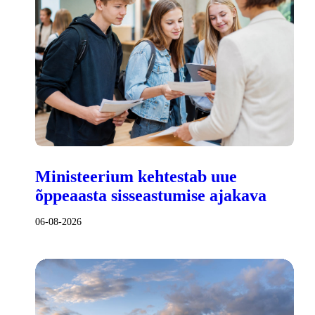
Ministeerium kehtestab uue
õppeaasta sisseastumise ajakava
06-08-2026