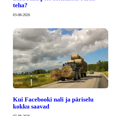
teha?
03-08-2026
Kui Facebooki nali ja päriselu
kokku saavad