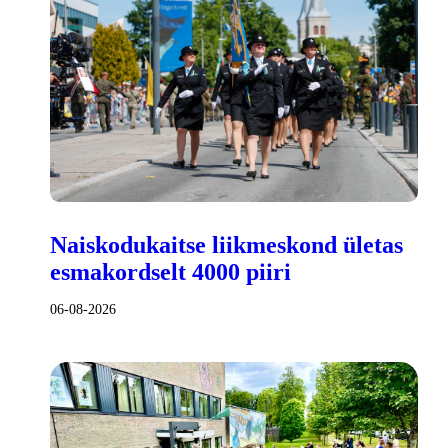
Naiskodukaitse liikmeskond ületas
esmakordselt 4000 piiri
06-08-2026