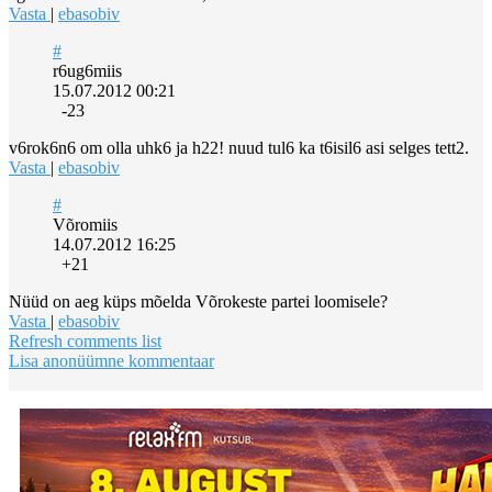
Vasta
|
ebasobiv
#
r6ug6miis
15.07.2012 00:21
-23
v6rok6n6 om olla uhk6 ja h22! nuud tul6 ka t6isil6 asi selges tett2.
Vasta
|
ebasobiv
#
Võromiis
14.07.2012 16:25
+21
Nüüd on aeg küps mõelda Võrokeste partei loomisele?
Vasta
|
ebasobiv
Refresh comments list
Lisa anonüümne kommentaar