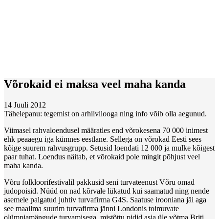
Võrokaid ei maksa veel maha kanda
14 Juuli 2012
Tähelepanu: tegemist on arhiivilooga ning info võib olla aegunud.
Viimasel rahvaloendusel määratles end võrokesena 70 000 inimest
ehk peaaegu iga kümnes eestlane. Sellega on võrokad Eesti sees
kõige suurem rahvusgrupp. Setusid loendati 12 000 ja mulke kõigest
paar tuhat. Loendus näitab, et võrokaid pole mingit põhjust veel
maha kanda.
Võru folkloorifestivalil pakkusid seni turvateenust Võru omad
judopoisid. Nüüd on nad kõrvale lükatud kui saamatud ning nende
asemele palgatud juhtiv turvafirma G4S. Saatuse irooniana jäi aga
see maailma suurim turvafirma jänni Londonis toimuvate
olümpiamängude turvamisega, mistõttu pidid asja üle võtma Briti