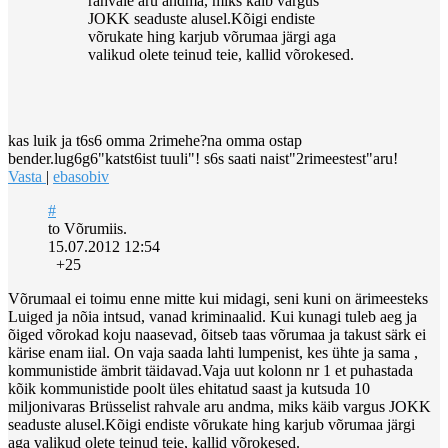
rahvale aru andma, miks käib vargus
JOKK seaduste alusel.Kõigi endiste
võrukate hing karjub võrumaa järgi aga
valikud olete teinud teie, kallid võrokesed.
kas luik ja t6s6 omma 2rimehe?na omma ostap
bender.lug6g6"katst6ist tuuli"! s6s saati naist"2rimeestest"aru!
Vasta
|
ebasobiv
#
to Võrumiis.
15.07.2012 12:54
+25
Võrumaal ei toimu enne mitte kui midagi, seni kuni on ärimeesteks
Luiged ja nõia intsud, vanad kriminaalid. Kui kunagi tuleb aeg ja
õiged võrokad koju naasevad, õitseb taas võrumaa ja takust särk ei
kärise enam iial. On vaja saada lahti lumpenist, kes ühte ja sama ,
kommunistide ämbrit täidavad.Vaja uut kolonn nr 1 et puhastada
kõik kommunistide poolt üles ehitatud saast ja kutsuda 10
miljonivaras Brüsselist rahvale aru andma, miks käib vargus JOKK
seaduste alusel.Kõigi endiste võrukate hing karjub võrumaa järgi
aga valikud olete teinud teie, kallid võrokesed.