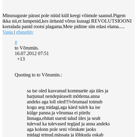
Minusuguste pärast pole nüüd küll keegi võimule saanud.Pigem
ikka nii,et lumpenid,kes üritasid võrus kunagi REVOLUTSIOONI
korralada panid rootsi plagama.Meie pidime siin edasi elama.....
Vasta
|
ebasobiv
#
to Võrumiis.
16.07.2012 07:51
+13
Quoting to to Võrumiis.:
sa ise oled kasvanud kommarite aja üles ja
harjunud nendepäraselt mõtlema.anna
andeks aga loll oled!!!võrumaal toimub
kogu aeg midagi,aga käed tuleb ka ise
külge panna.ja võrumaa ei piirdu
linnaga,ehitati uuesti talud üles ja sealt
tulevad ka tulevased tegijad ja anna andeks
aga kolonn pole seni võrukate jaoks
midagi teinud.mässata ja lõhkuda oskab