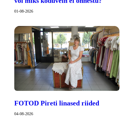
või miks koduvein ei õnnestu?
01-08-2026
FOTOD Pireti linased riided
04-08-2026