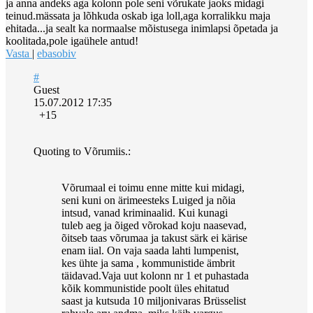
ja anna andeks aga kolonn pole seni võrukate jaoks midagi
teinud.mässata ja lõhkuda oskab iga loll,aga korralikku maja
ehitada...ja sealt ka normaalse mõistusega inimlapsi õpetada ja
koolitada,pole igaühele antud!
Vasta
|
ebasobiv
#
Guest
15.07.2012 17:35
+15
Quoting to Võrumiis.:
Võrumaal ei toimu enne mitte kui midagi,
seni kuni on ärimeesteks Luiged ja nõia
intsud, vanad kriminaalid. Kui kunagi
tuleb aeg ja õiged võrokad koju naasevad,
õitseb taas võrumaa ja takust särk ei kärise
enam iial. On vaja saada lahti lumpenist,
kes ühte ja sama , kommunistide ämbrit
täidavad.Vaja uut kolonn nr 1 et puhastada
kõik kommunistide poolt üles ehitatud
saast ja kutsuda 10 miljonivaras Brüsselist