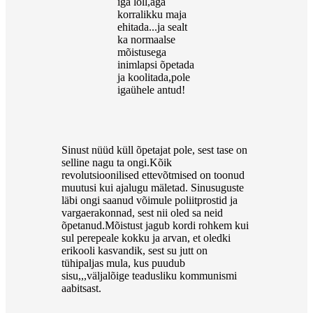
iga loll,aga
korralikku maja
ehitada...ja sealt
ka normaalse
mõistusega
inimlapsi õpetada
ja koolitada,pole
igaühele antud!
Sinust nüüd küll õpetajat pole, sest tase on
selline nagu ta ongi.Kõik
revolutsioonilised ettevõtmised on toonud
muutusi kui ajalugu mäletad. Sinusuguste
läbi ongi saanud võimule poliitprostid ja
vargaerakonnad, sest nii oled sa neid
õpetanud.Mõistust jagub kordi rohkem kui
sul perepeale kokku ja arvan, et oledki
erikooli kasvandik, sest su jutt on
tühipaljas mula, kus puudub
sisu,,,väljalõige teadusliku kommunismi
aabitsast.