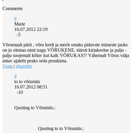
Comments
#
Marie
16.07.2012 22:19
-5
Võrumaalt pärit , võru keelt ja meelt omaks pidavate inimeste jaoks
on ju olemas nimi nagu VÕRUKENE, täiesti kirjakeelne ja palju -
palju soojemalt kõlav kui kalk VÕRUKAS!? Vähemalt Võrus välja
antav ajaleht peaks seda pruukima.
Vasta
|
ebasobiv
#
to to võrumiis
16.07.2012 08:51
-10
Quoting to Võrumiis.:
Quoting to to Võrumiis.: