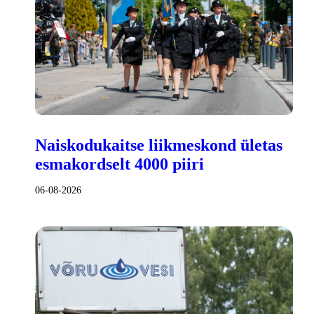
Naiskodukaitse liikmeskond ületas
esmakordselt 4000 piiri
06-08-2026