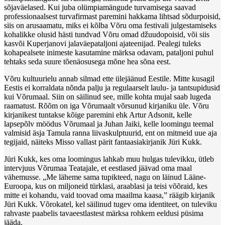
sõjaväelased. Kui juba olümpiamängude turvamisega saavad
professionaalsest turvafirmast paremini hakkama lihtsad sõdurpoisid,
siis on arusaamatu, miks ei kõlba Võru oma festivali julgestamiseks
kohalikke olusid hästi tundvad Võru omad džuudopoisid, või siis
kasvõi Kuperjanovi jalaväepataljoni ajateenijad. Pealegi tuleks
kohapealsete inimeste kasutamine märksa odavam, pataljoni puhul
tehtaks seda suure tõenäosusega mõne hea sõna eest.
Võru kultuurielu annab silmad ette ülejäänud Eestile. Mitte kusagil
Eestis ei korraldata nõnda palju ja regulaarselt laulu- ja tantsupidusid
kui Võrumaal. Siin on säilinud see, mille kohta mujal saab lugeda
raamatust. Rõõm on iga Võrumaalt võrsunud kirjaniku üle. Võru
kirjanikest tuntakse kõige paremini ehk Artur Adsonit, kelle
lapsepõlv möödus Võrumaal ja Juhan Jaiki, kelle loomingu teemal
valmisid äsja Tamula ranna liivaskulptuurid, ent on mitmeid uue aja
tegijaid, näiteks Misso vallast pärit fantaasiakirjanik Jüri Kukk.
Jüri Kukk, kes oma loomingus lahkab muu hulgas tulevikku, ütleb
intervjuus Võrumaa Teatajale, et eestlased jäävad oma maal
vähemusse. „Me läheme sama tupikteed, nagu on läinud Lääne-
Euroopa, kus on miljoneid türklasi, araablasi ja teisi võõraid, kes
mitte ei kohandu, vaid toovad oma maailma kaasa,” räägib kirjanik
Jüri Kukk. Võrokatel, kel säilinud tugev oma identiteet, on tuleviku
rahvaste paabelis tavaeestlastest märksa rohkem eeldusi püsima
jääda.