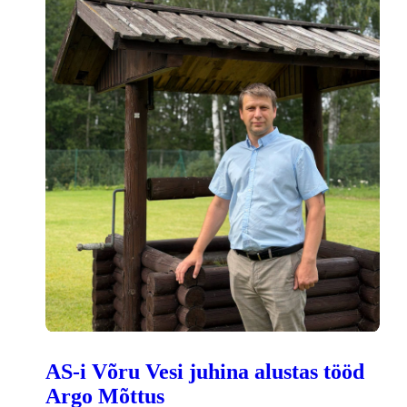
AS-i Võru Vesi juhina alustas tööd
Argo Mõttus