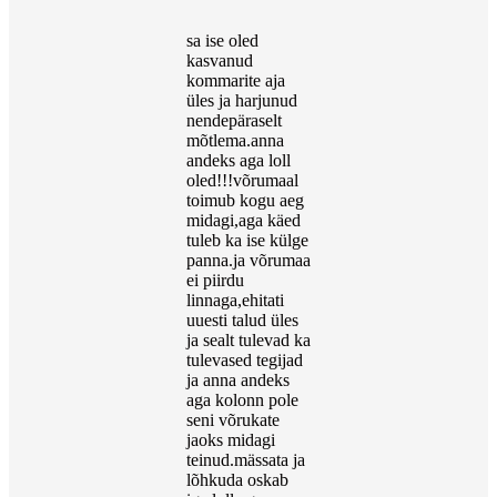
sa ise oled
kasvanud
kommarite aja
üles ja harjunud
nendepäraselt
mõtlema.anna
andeks aga loll
oled!!!võrumaal
toimub kogu aeg
midagi,aga käed
tuleb ka ise külge
panna.ja võrumaa
ei piirdu
linnaga,ehitati
uuesti talud üles
ja sealt tulevad ka
tulevased tegijad
ja anna andeks
aga kolonn pole
seni võrukate
jaoks midagi
teinud.mässata ja
lõhkuda oskab