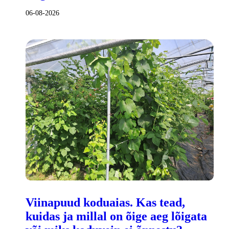
06-08-2026
Viinapuud koduaias. Kas tead,
kuidas ja millal on õige aeg lõigata