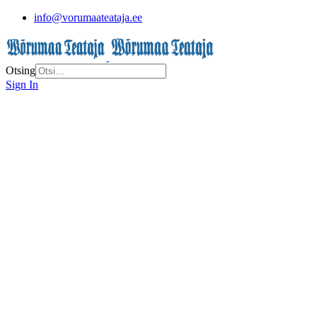
info@vorumaateataja.ee
Otsing
Sign In