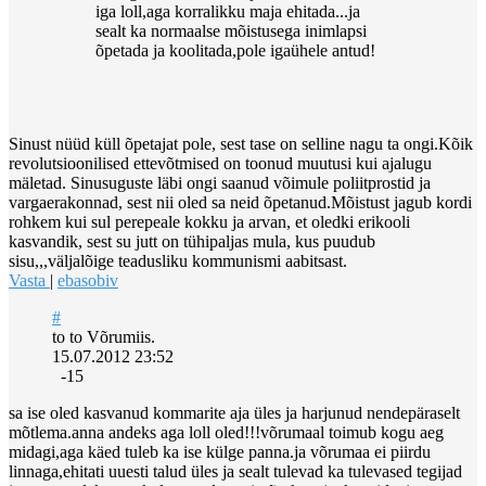
iga loll,aga korralikku maja ehitada...ja
sealt ka normaalse mõistusega inimlapsi
õpetada ja koolitada,pole igaühele antud!
Sinust nüüd küll õpetajat pole, sest tase on selline nagu ta ongi.Kõik
revolutsioonilised ettevõtmised on toonud muutusi kui ajalugu
mäletad. Sinusuguste läbi ongi saanud võimule poliitprostid ja
vargaerakonnad, sest nii oled sa neid õpetanud.Mõistust jagub kordi
rohkem kui sul perepeale kokku ja arvan, et oledki erikooli
kasvandik, sest su jutt on tühipaljas mula, kus puudub
sisu,,,väljalõige teadusliku kommunismi aabitsast.
Vasta
|
ebasobiv
#
to to Võrumiis.
15.07.2012 23:52
-15
sa ise oled kasvanud kommarite aja üles ja harjunud nendepäraselt
mõtlema.anna andeks aga loll oled!!!võrumaal toimub kogu aeg
midagi,aga käed tuleb ka ise külge panna.ja võrumaa ei piirdu
linnaga,ehitati uuesti talud üles ja sealt tulevad ka tulevased tegijad