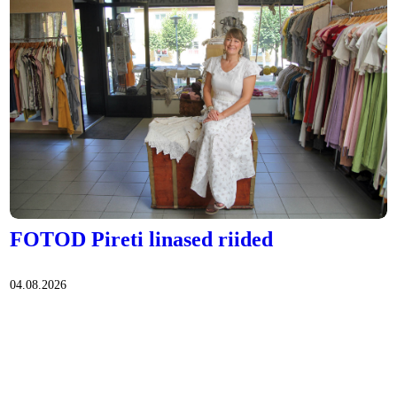
FOTOD Pireti linased riided
04.08.2026