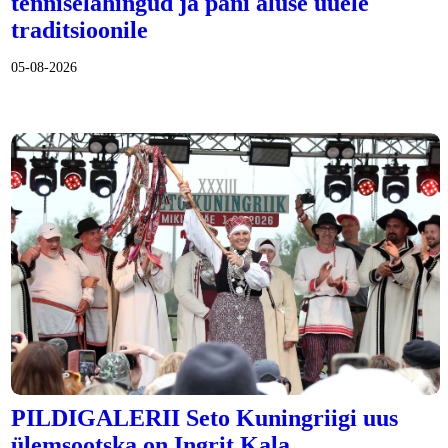
tenniselahingud ja pani aluse uuele
traditsioonile
05-08-2026
PILDIGALERII Seto Kuningriigi uus
ülemsootska on Ingrit Kala