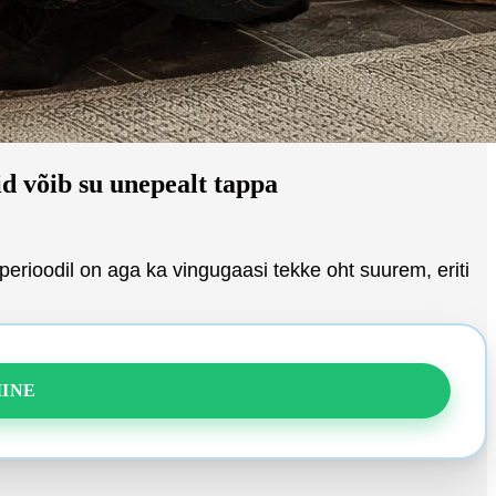
 võib su unepealt tappa
erioodil on aga ka vingugaasi tekke oht suurem, eriti
INE