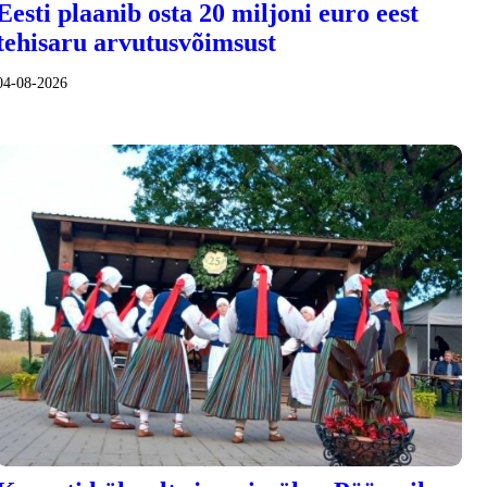
Eesti plaanib osta 20 miljoni euro eest
tehisaru arvutusvõimsust
04-08-2026