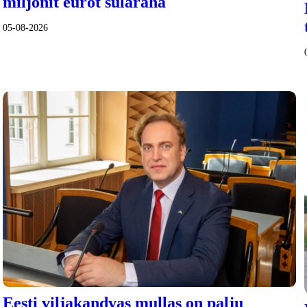
miljonit eurot sularaha
05-08-2026
Eesti viljakandvas mullas on palju