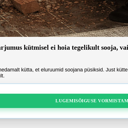
s kütmisel ei hoia tegelikult sooja, vaid
damalt kütta, et eluruumid soojana püsiksid. Just küttep
lt.
LUGEMISÕIGUSE VORMISTAM