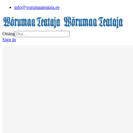
info@vorumaateataja.ee
Otsing
Sign In