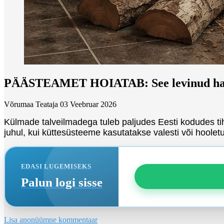
PÄÄSTEAMET HOIATAB: See levinud harjumu
Võrumaa Teataja
03 Veebruar 2026
Külmade talveilmadega tuleb paljudes Eesti kodudes tihe
juhul, kui küttesüsteeme kasutatakse valesti või hooletu
EDASI LUGEMISEKS
Palun logi sisse
Lisa anonüümne kommentaar