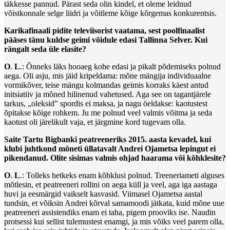
täkkesse pannud. Pärast seda olin kindel, et oleme leidnud
võistkonnale selge liidri ja võitleme kõige kõrgemas konkurentsis.
Karikafinaali pidite televiisorist vaatama, sest poolfinaalist
pääses tänu kuldse geimi võidule edasi Tallinna Selver. Kui
rängalt seda üle elasite?
O
.
L
.: Õnneks läks hooaeg kohe edasi ja pikalt põdemiseks polnud
aega. Oli asju, mis jäid kripeldama: mõne mängija individuaalne
vormikõver, teise mängu kolmandas geimis korraks käest antud
initsiatiiv ja mõned hilinenud vahetused. Aga see on tagantjärele
tarkus, „oleksid” spordis ei maksa, ja nagu öeldakse: kaotustest
õpitakse kõige rohkem. Ju me polnud veel valmis võitma ja seda
kaotust oli järelikult vaja, et järgmine kord tugevam olla.
Saite Tartu Bigbanki peatreeneriks 2015. aasta kevadel, kui
klubi juhtkond mõneti üllatavalt Andrei Ojametsa lepingut ei
pikendanud. Olite sisimas valmis ohjad haarama või kõhklesite?
O
.
L
.: Tolleks hetkeks enam kõhklusi polnud. Treeneriameti alguses
mõtlesin, et peatreeneri rollini on aega küll ja veel, aga iga aastaga
huvi ja eesmärgid vaikselt kasvasid. Viimasel Ojametsa aastal
tundsin, et võiksin Andrei kõrval samamoodi jätkata, kuid mõne uue
peatreeneri assistendiks enam ei taha, pigem prooviks ise. Naudin
protsessi kui sellist tulemustest enamgi, ja mis võiks veel parem olla,