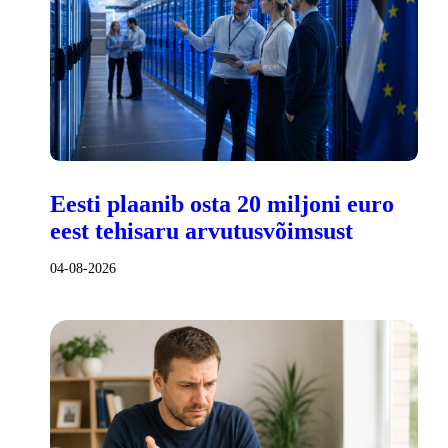
Eesti plaanib osta 20 miljoni euro
eest tehisaru arvutusvõimsust
04-08-2026