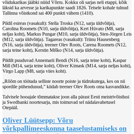
võidukarikas jääbki nüüd Võrru. Kokku oli sarjas neli etappi, kõik
läksid ka arvesse ja karikapunkte saadi 1826. Teisele kohale tulnud
Tallinna võistkond sai 400 punkti vähem (1410).
Pildil esireas (vasakult): Stella Troska (N12, sarja üldvõitja),
Carolina Roomets (N10, sarja üldvõitja), Kert Hüvato (M8, sarja
neljas koht), Markus Pungar (M10, sarja üldvõitja), Sten-Jörgen Leis
(M12, sarja üldvõitja). Tagareas (vasakult): Triinu Hausenberg
(N16, sarja üldvõitja), treener Olev Roots, Carena Roomets (N12,
sarja teine koht), Kerstin Miško (N14, sarja üldvõitja).
Pildilt puuduvad Annemarii Bendi (N16, sarja teine koht), Kaspar
Mill (M14, sarja teine koht), Oliver Kimask (M14, sarja neljas koht),
Virgo Lapp (M8, sarja viies koht).
„Rõõm on töötada selliste noorte poiste ja tüdrukutega, kes on nii
spordile pühendunud,” kiidab treener Olev Roots oma kasvandikke.
Talvisele hooajale tõmmatakse joon alla pärast Eesti meistrivõistlusi
ja Swedbanki noortesarja, mis toimuvad sel nädalavahetusel
Otepääl.
Oliver Lüütsepp: Võru
võrkpallimeeskonna taaselustamiseks on