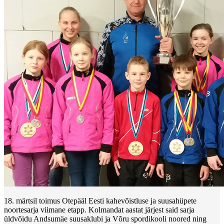
18. märtsil toimus Otepääl Eesti kahevõistluse ja suusahüpete
noortesarja viimane etapp. Kolmandat aastat järjest said sarja
üldvõidu Andsumäe suusaklubi ja Võru spordikooli noored ning