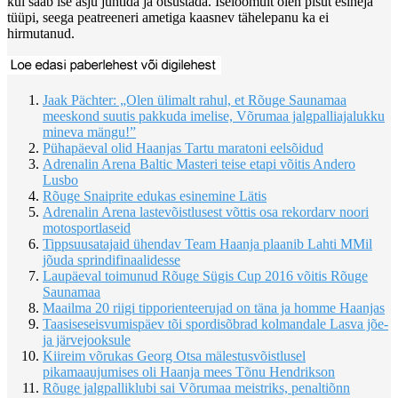
kui saab ise asju juhtida ja otsustada. Iseloomult olen pisut esineja
tüüpi, seega peatreeneri ametiga kaasnev tähelepanu ka ei
hirmutanud.
Jaak Pächter: „Olen ülimalt rahul, et Rõuge Saunamaa
meeskond suutis pakkuda imelise, Võrumaa jalgpalliajalukku
mineva mängu!”
Pühapäeval olid Haanjas Tartu maratoni eelsõidud
Adrenalin Arena Baltic Masteri teise etapi võitis Andero
Lusbo
Rõuge Snaiprite edukas esinemine Lätis
Adrenalin Arena lastevõistlusest võttis osa rekordarv noori
motosportlaseid
Tippsuusatajaid ühendav Team Haanja plaanib Lahti MMil
jõuda sprindifinaalidesse
Laupäeval toimunud Rõuge Sügis Cup 2016 võitis Rõuge
Saunamaa
Maailma 20 riigi tipporienteerujad on täna ja homme Haanjas
Taasiseseisvumispäev tõi spordisõbrad kolmandale Lasva jõe-
ja järvejooksule
Kiireim võrukas Georg Otsa mälestusvõistlusel
pikamaaujumises oli Haanja mees Tõnu Hendrikson
Rõuge jalgpalliklubi sai Võrumaa meistriks, penaltiõnn