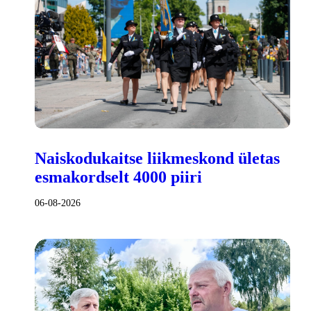
Naiskodukaitse liikmeskond ületas
esmakordselt 4000 piiri
06-08-2026