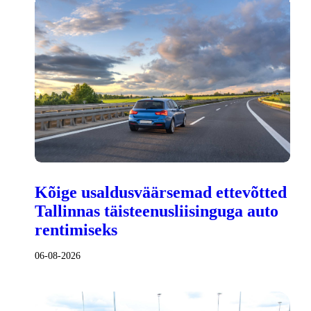
Kõige usaldusväärsemad ettevõtted
Tallinnas täisteenusliisinguga auto
rentimiseks
06-08-2026