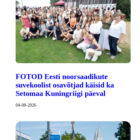
FOTOD Eesti noorsaadikute
suvekoolist osavõtjad käisid ka
Setomaa Kuningriigi päeval
04-08-2026