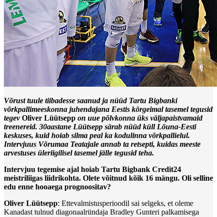
Võrust tuule tiibadesse saanud ja nüüd Tartu Bigbanki
võrkpallimeeskonna juhendajana Eestis kõrgeimal tasemel tegusid
tegev
Oliver Lüütsepp
on uue põlvkonna üks väljapaistvamaid
treenereid. 30aastane Lüütsepp särab nüüd küll Lõuna-Eesti
keskuses, kuid hoiab silma peal ka kodulinna võrkpallielul.
Intervjuus Võrumaa Teatajale annab ta retsepti, kuidas meeste
arvestuses üleriigilisel tasemel jälle tegusid teha.
Intervjuu tegemise ajal hoiab Tartu Bigbank Credit24
meistriliigas liidrikohta. Olete võitnud kõik 16 mängu. Oli selline
edu enne hooaega prognoositav?
Oliver Lüütsepp
: Ettevalmistusperioodil sai selgeks, et oleme
Kanadast tulnud diagonaalründaja Bradley Gunteri palkamisega