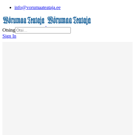
info@vorumaateataja.ee
Otsing
Sign In