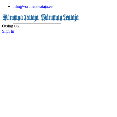
info@vorumaateataja.ee
Otsing
Sign In