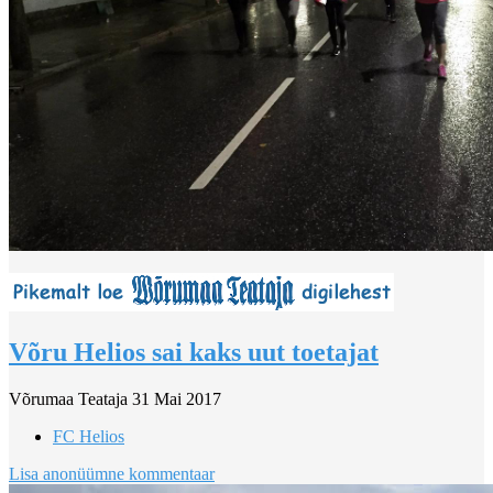
Võru Helios sai kaks uut toetajat
Võrumaa Teataja
31 Mai 2017
FC Helios
Lisa anonüümne kommentaar