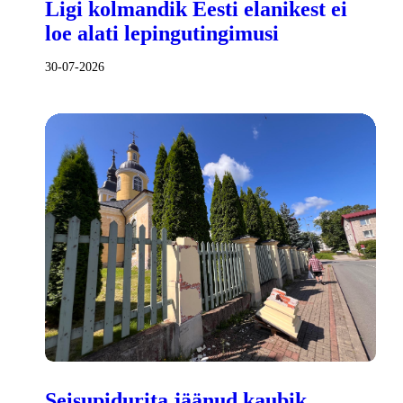
Ligi kolmandik Eesti elanikest ei
loe alati lepingutingimusi
30-07-2026
Seisupidurita jäänud kaubik