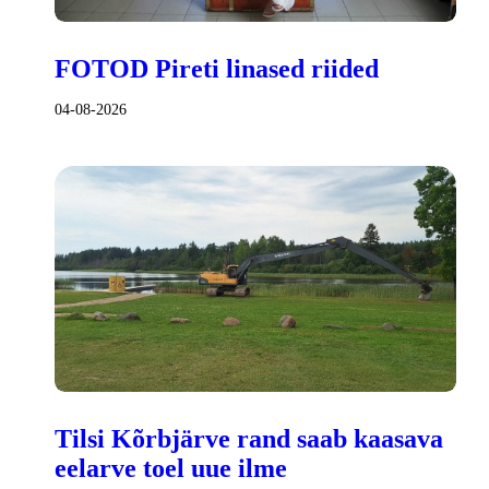
FOTOD Pireti linased riided
04-08-2026
Tilsi Kõrbjärve rand saab kaasava
eelarve toel uue ilme