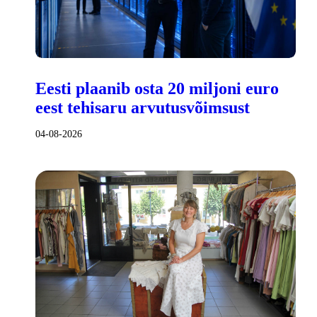
Eesti plaanib osta 20 miljoni euro
eest tehisaru arvutusvõimsust
04-08-2026