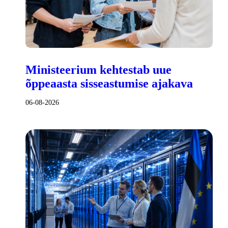
Ministeerium kehtestab uue
õppeaasta sisseastumise ajakava
06-08-2026