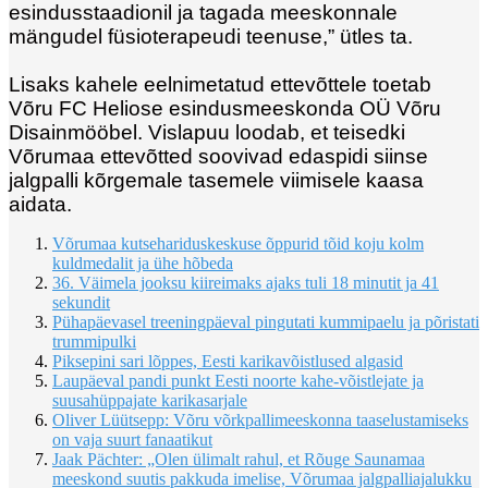
esindusstaadionil ja tagada meeskonnale
mängudel füsioterapeudi teenuse,” ütles ta.
Lisaks kahele eelnimetatud ettevõttele toetab
Võru FC Heliose esindusmeeskonda OÜ Võru
Disainmööbel. Vislapuu loodab, et teisedki
Võrumaa ettevõtted soovivad edaspidi siinse
jalgpalli kõrgemale tasemele viimisele kaasa
aidata.
Võrumaa kutsehariduskeskuse õppurid tõid koju kolm
kuldmedalit ja ühe hõbeda
36. Väimela jooksu kiireimaks ajaks tuli 18 minutit ja 41
sekundit
Pühapäevasel treeningpäeval pingutati kummipaelu ja põristati
trummipulki
Piksepini sari lõppes, Eesti karikavõistlused algasid
Laupäeval pandi punkt Eesti noorte kahe-võistlejate ja
suusahüppajate karikasarjale
Oliver Lüütsepp: Võru võrkpallimeeskonna taaselustamiseks
on vaja suurt fanaatikut
Jaak Pächter: „Olen ülimalt rahul, et Rõuge Saunamaa
meeskond suutis pakkuda imelise, Võrumaa jalgpalliajalukku