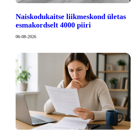
Naiskodukaitse liikmeskond ületas
esmakordselt 4000 piiri
06-08-2026