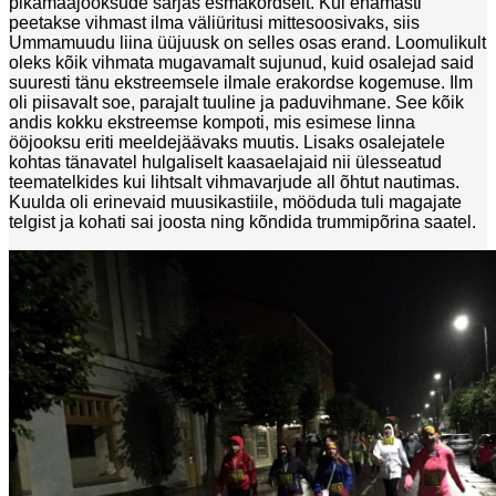
pikamaajooksude sarjas esmakordselt. Kui enamasti
peetakse vihmast ilma väliüritusi mittesoosivaks, siis
Ummamuudu liina üüjuusk on selles osas erand. Loomulikult
oleks kõik vihmata mugavamalt sujunud, kuid osalejad said
suuresti tänu ekstreemsele ilmale erakordse kogemuse. Ilm
oli piisavalt soe, parajalt tuuline ja paduvihmane. See kõik
andis kokku ekstreemse kompoti, mis esimese linna
ööjooksu eriti meeldejäävaks muutis. Lisaks osalejatele
kohtas tänavatel hulgaliselt kaasaelajaid nii ülesseatud
teematelkides kui lihtsalt vihmavarjude all õhtut nautimas.
Kuulda oli erinevaid muusikastiile, mööduda tuli magajate
telgist ja kohati sai joosta ning kõndida trummipõrina saatel.