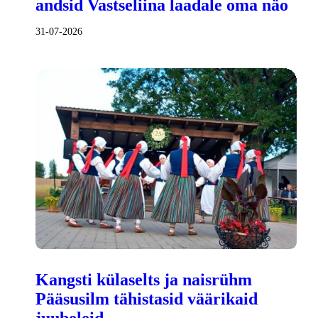
andsid Vastseliina laadale oma näo
31-07-2026
Kangsti külaselts ja naisrühm
Pääsusilm tähistasid väärikaid
juubeleid