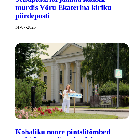
murdis Võru Ekaterina kiriku
piirdeposti
31-07-2026
Kohaliku noore pintslitõmbed