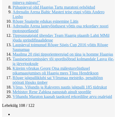
mineva mängu!”
Pühapäeval olid Haanjas Tartu maratoni eelsõidud
Adrenalin Arena Baltic Masteri teise etapi võitis Andero
Lusbo
Rõuge Snaiprite edukas esinemine Lätis
Adrenalin Arena lastevõistlusest võttis osa rekordarv noori
motosportlaseid
Tippsuusatajaid ühendav Team Haanja plaanib Lahti MMil
jõuda sprindifinaalidesse
Laupäeval toimunud Rõuge Sügis Cup 2016 võitis Rõuge
Saunamaa
Maailma 20 riigi tipporienteerujad on täna ja homme Haanjas
Taasiseseisvumispäev tõi spordisõbrad kolmandale Lasva jõe-
ja järvejooksule
Kiireim võrukas Georg Otsa mälestusvõistlusel
pikamaaujumises oli Haanja mees Tõnu Hendrikson
Rõuge jalgpalliklubi sai Võrumaa meistriks, penaltiõnn
pöörati lõpuks ümber
Võrus, Viljandis ja Rakveres nautis jalgpalli 185 tüdrukut
Mehistuv Rene Zahkna panustab ainult spordile
Võhandu Maraton kaasab taaskord rekordilise arvu osalejaid
Lehekülg 108 / 122