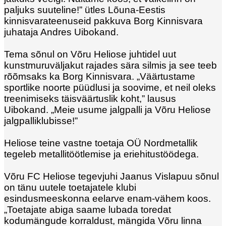
paljuks suuteline!” ütles Lõuna-Eestis
kinnisvarateenuseid pakkuva Borg Kinnisvara
juhataja Andres Uibokand.
Tema sõnul on Võru Heliose juhtidel uut
kunstmuruväljakut rajades sära silmis ja see teeb
rõõmsaks ka Borg Kinnisvara. „Väärtustame
sportlike noorte püüdlusi ja soovime, et neil oleks
treenimiseks täisväärtuslik koht,” lausus
Uibokand. „Meie usume jalgpalli ja Võru Heliose
jalgpalliklubisse!”
Heliose teine vastne toetaja OÜ Nordmetallik
tegeleb metallitöötlemise ja eriehitustöödega.
Võru FC Heliose tegevjuhi Jaanus Vislapuu sõnul
on tänu uutele toetajatele klubi
esindusmeeskonna eelarve enam-vähem koos.
„Toetajate abiga saame lubada toredat
kodumängude korraldust, mängida Võru linna