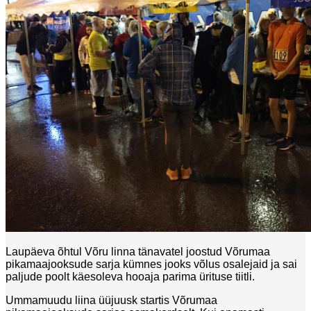
Laupäeva õhtul Võru linna tänavatel joostud Võrumaa
pikamaajooksude sarja kümnes jooks võlus osalejaid ja sai
paljude poolt käesoleva hooaja parima ürituse tiitli.
Ummamuudu liina üüjuusk startis Võrumaa