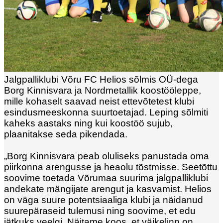
Jalgpalliklubi Võru FC Helios sõlmis OÜ-dega
Borg Kinnisvara ja Nordmetallik koostööleppe,
mille kohaselt saavad neist ettevõtetest klubi
esindusmeeskonna suurtoetajad. Leping sõlmiti
kaheks aastaks ning kui koostöö sujub,
plaanitakse seda pikendada.
„Borg Kinnisvara peab oluliseks panustada oma
piirkonna arengusse ja heaolu tõstmisse. Seetõttu
soovime toetada Võrumaa suurima jalgpalliklubi
andekate mängijate arengut ja kasvamist. Helios
on väga suure potentsiaaliga klubi ja näidanud
suurepäraseid tulemusi ning soovime, et edu
jätkuks veelgi. Näitame koos, et väikelinn on