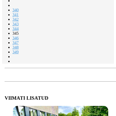
340
341
342
343
344
345
346
347
348
349
VIIMATI LISATUD