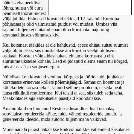
näiteks ebameeldivat
lõhna, suitsu või auru
peamiselt tööruumidest
välja juhtida. Esimesed korstnad tekkisid 12. sajandil Euroopa
põhjaosas ja olid valmistatud puidust või mudast. Umbes viis
sajandit hiljem ei ehitatud enam ilma korstnata maju ning
korstnaehituses võimutses kivi.
Kui korstnast rääkides ei ole kahtlustki, et see ehitati suitsu ruumist
väljajuhtimiseks, siis unustatakse ära korstna veelgi olulisem
osakaal. Korsten võimaldas hakata ehitama korrusmaju ehk
eluruume üksteise kohale. Laed ei pidanud olema enam nii kõrged,
mis aitas säästa soojusenergiat.
Nüüdisajal on korstnad veninud kõrgeks ja lõõride abil juhitakse
korstnasse erinevate kollete põlemisjäägid. Samas on korstnate ja
küttekollete korrasolekust saanud selline probleem, et seda peab
lausa riiklikult reguleerima. Kui teisiti ei saa, siis tuleb seda teha.
Maakohtades aga elukutselisi päästjaid koondatakse.
Analüütikud on hinnanud Eesti seadusandlust liialt usinaks,
soovitakse reguleerida kõike, mida vähegi reguleerida annab, ja
genereerida ideesid, mida autorid hiljem maha vaikivad.
Mõne nädala pärast hakatakse kõikvõimalikke vahendeid kasutades