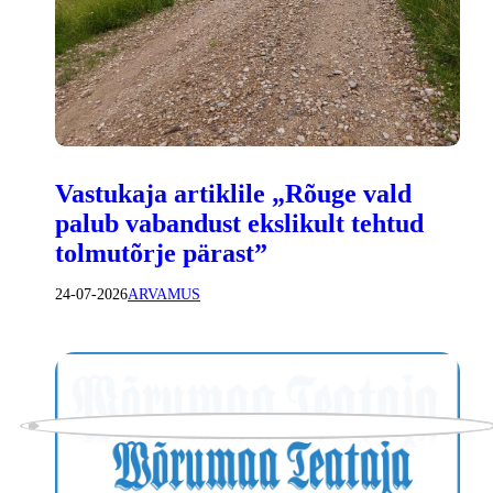
Vastukaja artiklile „Rõuge vald
palub vabandust ekslikult tehtud
tolmutõrje pärast”
24-07-2026
ARVAMUS