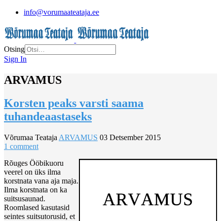
info@vorumaateataja.ee
Otsing
Sign In
ARVAMUS
Korsten peaks varsti saama
tuhandeaastaseks
Võrumaa Teataja
ARVAMUS
03 Detsember 2015
1 comment
Rõuges Ööbikuoru
veerel on üks ilma
korstnata vana aja maja.
Ilma korstnata on ka
suitsusaunad.
Roomlased kasutasid
seintes suitsutorusid, et