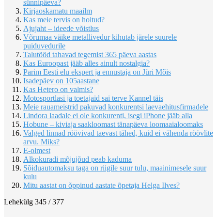
sünnipäeva?
Kirjaoskamatu maailm
Kas meie tervis on hoitud?
Ajujaht – ideede võistlus
Võrumaa väike metallivedur kihutab järele suurele
puiduvedurile
Talutööd tahavad tegemist 365 päeva aastas
Kas Euroopast jääb alles ainult nostalgia?
Parim Eesti elu ekspert ja ennustaja on Jüri Mõis
Isadepäev on 105aastane
Kas Hetero on valmis?
Motosportlasi ja toetajaid sai terve Kannel täis
Meie rauameistrid pakuvad konkurentsi laevaehitusfirmadele
Lindora laadale ei ole konkurenti, isegi iPhone jääb alla
Hobune – kiviaja saakloomast tänapäeva loomaaialoomaks
Valged linnad röövivad taevast tähed, kuid ei vähenda röövlite
arvu. Miks?
E-olmest
Alkokuradi mõjujõud peab kaduma
Sõiduautomaksu taga on riigile suur tulu, maainimesele suur
kulu
Mitu aastat on õppinud aastate õpetaja Helga Ilves?
Lehekülg 345 / 377