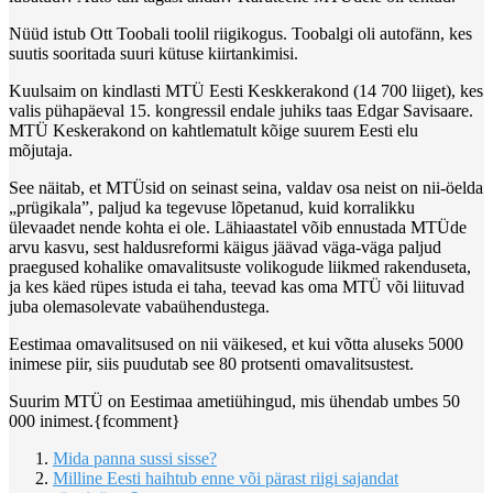
Nüüd istub Ott Toobali toolil riigikogus. Toobalgi oli autofänn, kes
suutis sooritada suuri kütuse kiirtankimisi.
Kuulsaim on kindlasti MTÜ Eesti Keskkerakond (14 700 liiget), kes
valis pühapäeval 15. kongressil endale juhiks taas Edgar Savisaare.
MTÜ Keskerakond on kahtlematult kõige suurem Eesti elu
mõjutaja.
See näitab, et MTÜsid on seinast seina, valdav osa neist on nii-öelda
„prügikala”, paljud ka tegevuse lõpetanud, kuid korralikku
ülevaadet nende kohta ei ole. Lähiaastatel võib ennustada MTÜde
arvu kasvu, sest haldusreformi käigus jäävad väga-väga paljud
praegused kohalike omavalitsuste volikogude liikmed rakenduseta,
ja kes käed rüpes istuda ei taha, teevad kas oma MTÜ või liituvad
juba olemasolevate vabaühendustega.
Eestimaa omavalitsused on nii väikesed, et kui võtta aluseks 5000
inimese piir, siis puudutab see 80 protsenti omavalitsustest.
Suurim MTÜ on Eestimaa ametiühingud, mis ühendab umbes 50
000 inimest.{fcomment}
Mida panna sussi sisse?
Milline Eesti haihtub enne või pärast riigi sajandat