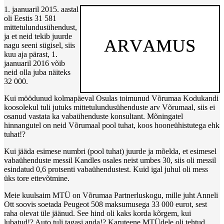
1. jaanuaril 2015. aastal
oli Eestis 31 581
mittetulundusühendust,
ja et neid tekib juurde
nagu seeni sügisel, siis
kuu aja pärast, 1.
jaanuaril 2016 võib
neid olla juba näiteks
32 000.
Kui möödunud kolmapäeval Osulas toimunud Võrumaa Kodukandi
koosolekul tuli jutuks mittetulundusühenduste arv Võrumaal, siis ei
osanud vastata ka vabaühenduste konsultant. Mõningatel
hinnangutel on neid Võrumaal pool tuhat, koos hooneühistutega ehk
tuhat!?
Kui jääda esimese numbri (pool tuhat) juurde ja mõelda, et esimesel
vabaühenduste messil Kandles osales neist umbes 30, siis oli messil
esindatud 0,6 protsenti vabaühendustest. Kuid igal juhul oli mess
üks tore ettevõtmine.
Meie kuulsaim MTÜ on Võrumaa Partnerluskogu, mille juht Anneli
Ott soovis soetada Peugeot 508 maksumusega 33 000 eurot, sest
raha olevat üle jäänud. See hind oli kaks korda kõrgem, kui
lubatud!? Auto tuli tagasi anda!? Karuteene MTÜdele oli tehtud.