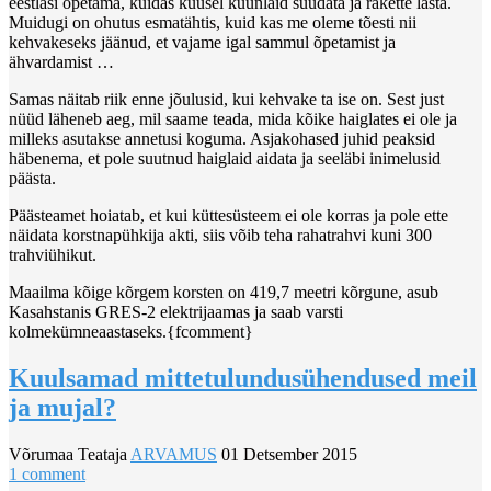
eestlasi õpetama, kuidas kuusel küünlaid süüdata ja rakette lasta.
Muidugi on ohutus esmatähtis, kuid kas me oleme tõesti nii
kehvakeseks jäänud, et vajame igal sammul õpetamist ja
ähvardamist …
Samas näitab riik enne jõulusid, kui kehvake ta ise on. Sest just
nüüd läheneb aeg, mil saame teada, mida kõike haiglates ei ole ja
milleks asutakse annetusi koguma. Asjakohased juhid peaksid
häbenema, et pole suutnud haiglaid aidata ja seeläbi inimelusid
päästa.
Päästeamet hoiatab, et kui küttesüsteem ei ole korras ja pole ette
näidata korstnapühkija akti, siis võib teha rahatrahvi kuni 300
trahviühikut.
Maailma kõige kõrgem korsten on 419,7 meetri kõrgune, asub
Kasahstanis GRES-2 elektrijaamas ja saab varsti
kolmekümneaastaseks.{fcomment}
Kuulsamad mittetulundusühendused meil
ja mujal?
Võrumaa Teataja
ARVAMUS
01 Detsember 2015
1 comment